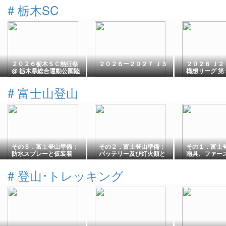
#
栃木SC
２０２６栃木ＳＣ熱狂祭
２０２６ー２０２７ Ｊ３
２０２６ Ｊ２
@ 栃木県総合運動公園陸
構想リーグ 第１
上競技場
ブラウブリッツ
木県総合運動
#
富士山登山
技場
その３．富士登山準備：
その２．富士登山準備：
その１．富士
防水スプレーと仮装着
バッテリー及び灯火類と
雨具、ファー
電子機器
キット他
#
登山･トレッキング