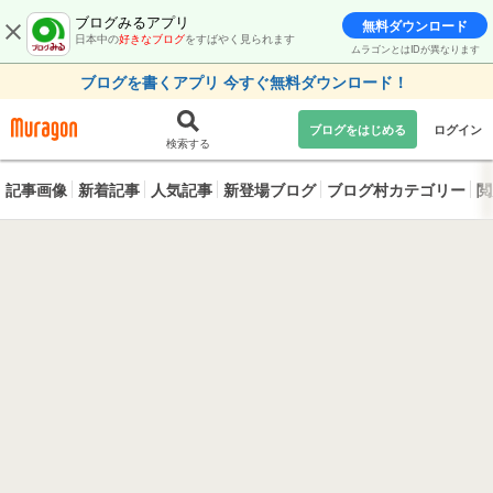
ブログみるアプリ
無料ダウンロード
日本中の
好きなブログ
をすばやく見られます
ムラゴンとはIDが異なります
ブログを書くアプリ 今すぐ無料ダウンロード！
ブログをはじめる
ログイン
検索する
記事画像
新着記事
人気記事
新登場ブログ
ブログ村カテゴリー
閲