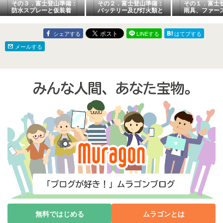
その３．富士登山準備：
その２．富士登山準備：
その１．富士
防水スプレーと仮装着
バッテリー及び灯火類と
雨具、ファー
電子機器
キット他
シェアする
LINEする
はてブする
メールする
無料ではじめる
ムラゴンとは