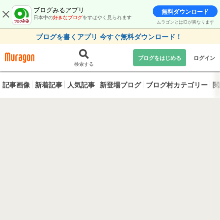
ブログみるアプリ
無料ダウンロード
日本中の
好きなブログ
をすばやく見られます
ムラゴンとはIDが異なります
ブログを書くアプリ 今すぐ無料ダウンロード！
ブログをはじめる
ログイン
検索する
記事画像
新着記事
人気記事
新登場ブログ
ブログ村カテゴリー
閲