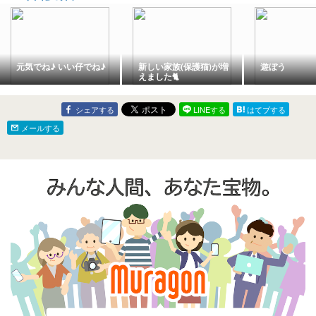
「ネタニヤフ氏は逮捕さ
れるべきだ」高市はもち
ろん反対する連中もまた
信用できない混沌 / 1980
年、文鮮明は自民党・自
衛隊・警察を背後から操
作する基盤を築いた / 対
元気でね♪ いい仔でね♪
新しい家族(保護猫)が増
遊ぼう
ロシア戦争と対イラン戦
えました🐈
争で米国の弱さだけでな
くAIの無能さも明確に /
生きていたければ、
FDA、CDC、企業メディ
シェアする
LINEする
はてブする
ア、そして強引な医師を
メールする
信じるのはやめよう / フ
ィンランドとデンマーク
で、65歳以上の人々の静
かな間引きが進行中🤔