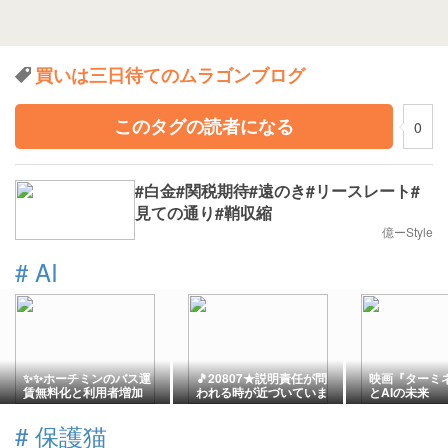
買いは三日待てのムラゴンブログ
このタグの読者になる
0
#白金#関税期待#遠のき#リースレート#
見ての通り#鞘収縮
億ーStyle
#
AI
✨✨ホーチミンのバス運
🎵20807★説明責任が問
映画『ターミ
賃無料化と利用者増加
われる時が近づいていま
とAIの未来
😊!!。
す。何がパランティアと
組むだよ全部取られて終
#
保護猫
わりだよ / 米国民の半数