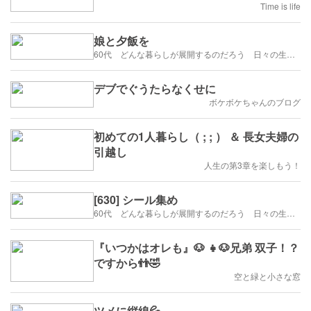
Time is life
娘と夕飯を
60代 どんな暮らしが展開するのだろう 日々の生活を楽しむように歩みたい
デブでぐうたらなくせに
ボケボケちゃんのブログ
初めての1人暮らし（ ; ; ） ＆ 長女夫婦の
引越し
人生の第3章を楽しもう！
[630] シール集め
60代 どんな暮らしが展開するのだろう 日々の生活を楽しむように歩みたい
『いつかはオレも』🐶 👧🐶兄弟 双子！？
ですから👬🤣
空と緑と小さな窓
ツメに縦線💦