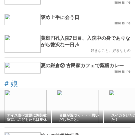
Time is life
褒め上手に会う日
Time is life
黄斑円孔入院7日目、入院中の身でありな
がら贅沢な一日🎶
好きなこと、好きなもの
夏の鎌倉② 古民家カフェで薬膳カレー
Time is life
#
娘
アイス食べ放題に陶芸教
台風が近づく・・・思い
スイカをいた
室に…こどもたちは夏休
だしたこと。
た！
みも大忙しなんです！