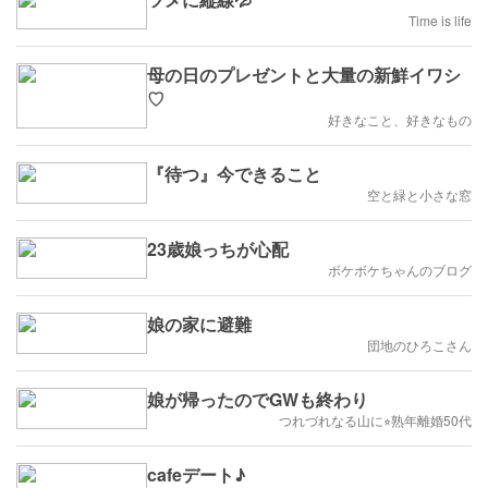
Time is life
母の日のプレゼントと大量の新鮮イワシ
♡
好きなこと、好きなもの
『待つ』今できること
空と緑と小さな窓
23歳娘っちが心配
ボケボケちゃんのブログ
娘の家に避難
団地のひろこさん
娘が帰ったのでGWも終わり
つれづれなる山に⭐︎熟年離婚50代
cafeデート♪