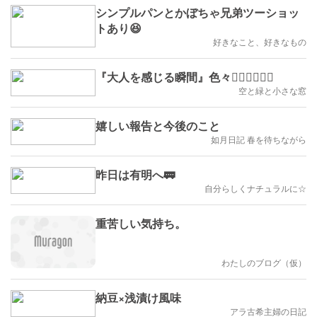
シンプルパンとかぼちゃ兄弟ツーショッ
トあり😆
好きなこと、好きなもの
『大人を感じる瞬間』色々👱‍♂️🙎‍♀️👱‍♀️
空と緑と小さな窓
嬉しい報告と今後のこと
如月日記 春を待ちながら
昨日は有明へ🚃
自分らしくナチュラルに☆
重苦しい気持ち。
わたしのブログ（仮）
納豆×浅漬け風味
アラ古希主婦の日記