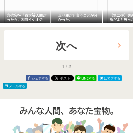
ⓃⒺⓌ🐾「呑太😺人間だ
反り腰だと言うことが分
【第二弾】夫
ったら、相当イケオジ
かった。
所だよと思っ
❓✨」『裸夢 me more，
NONTA』
次へ
1
/
2
シェアする
LINEする
はてブする
メールする