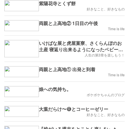
紫陽花寺とくず餅
好きなこと、好きなもの
両親と上高地② 1日目の午後
Time is life
いけばな展と虎屋菓寮、さくらんぼのお
土産 寝返り出来るようになったベビーち
ゃん
人生の第3章を楽しもう！
両親と上高地① 出発と到着
Time is life
娘への気持ち。
ボケボケちゃんのブログ
大葉だらけ〜😅とコーヒーゼリー
好きなこと、好きなもの
『娘がいる週末をとことん楽しむ』👧