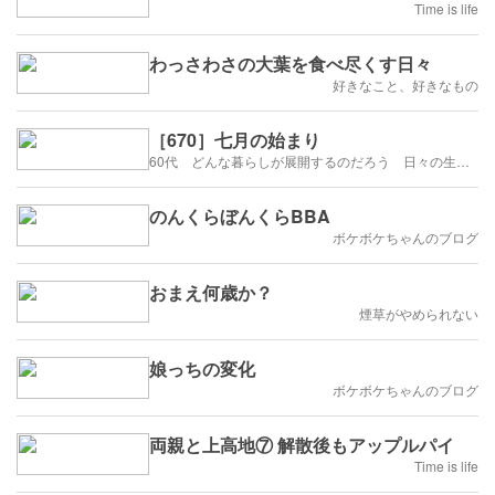
Time is life
わっさわさの大葉を食べ尽くす日々
好きなこと、好きなもの
［670］七月の始まり
60代 どんな暮らしが展開するのだろう 日々の生活を楽しむように歩みたい
のんくらぼんくらBBA
ボケボケちゃんのブログ
おまえ何歳か？
煙草がやめられない
娘っちの変化
ボケボケちゃんのブログ
両親と上高地⑦ 解散後もアップルパイ
Time is life