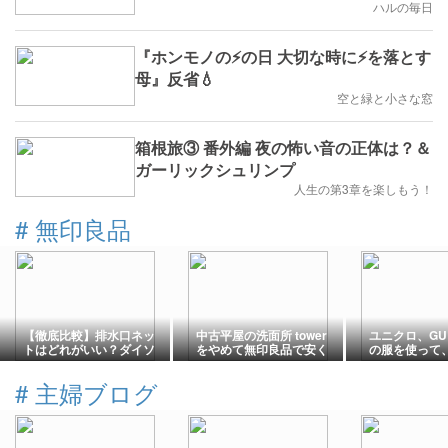
ハルの毎日
『ホンモノの⚡️の日 大切な時に⚡️を落とす
母』反省💧
空と緑と小さな窓
箱根旅③ 番外編 夜の怖い音の正体は？＆
ガーリックシュリンプ
人生の第3章を楽しもう！
#
無印良品
【徹底比較】排水口ネッ
中古平屋の洗面所 tower
ユニクロ、G
トはどれがいい？ダイソ
をやめて無印良品で安く
の服を使って、
ー・セリア・無印を使い
使いやすく。
の一週間コー
比べてみた
した。
#
主婦ブログ