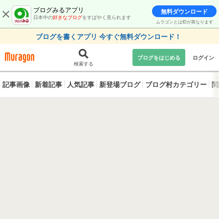
ブログみるアプリ
無料ダウンロード
日本中の
好きなブログ
をすばやく見られます
ムラゴンとはIDが異なります
ブログを書くアプリ 今すぐ無料ダウンロード！
ブログをはじめる
ログイン
検索する
記事画像
新着記事
人気記事
新登場ブログ
ブログ村カテゴリー
閲