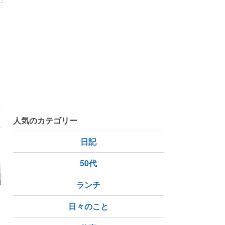
人気のカテゴリー
日記
50代
ーニの撤収と、
地元写真サークル…７
「お盆飾り」はギリギ
【シニアの
ン等の秋冬野菜
月講評会・続編
リ、息子帰省も年々手
日・今日の
ランチ
り…
抜きになっている
📝。。
日々のこと