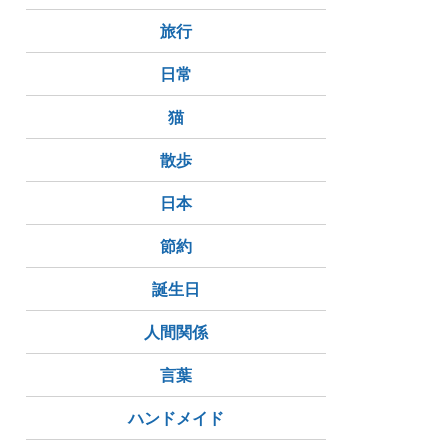
旅行
日常
猫
散歩
日本
節約
誕生日
人間関係
言葉
ハンドメイド