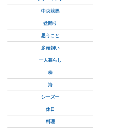
中央競馬
盆踊り
思うこと
多頭飼い
一人暮らし
株
海
シーズー
休日
料理