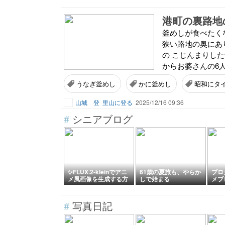
港町の裏路地
釜めしが食べたくな
狭い路地の奥にあ
の こじんまりした
からお婆さんの6人
うなぎ釜めし
かに釜めし
昭和にタ
山城 登
里山に登る
2025/12/16 09:36
#
シニアブログ
✨FLUX.2-kleinでアニ
61歳の夏旅も、やらか
ブロ
メ風画像を生成する方
しで始まる
メブ
法
#
写真日記