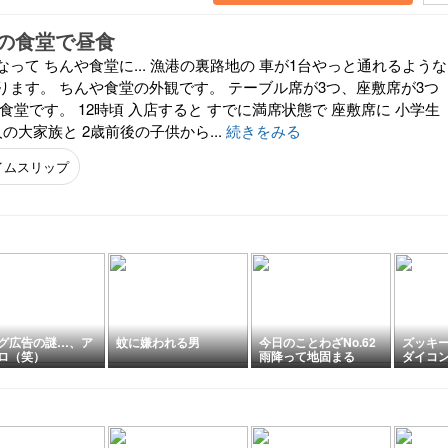
の食堂で昼食
って ちんや食堂に... 漁港の裏路地の 車が1台やっと通れるような
ります。 ちんや食堂の外観です。 テーブル席が3つ、座敷席が3つ
食堂です。 12時頃 入店すると すでに満席状態で 座敷席に 小学生
の大家族と 2歳前後の子供から...
続きをみる
イムスリップ
グ広告の謎…、ア
蚊に嫌われる男
今日のことわざNo.62
ズッキ
ロ（笑）
雨降って地固まる
ダイコ
の土作