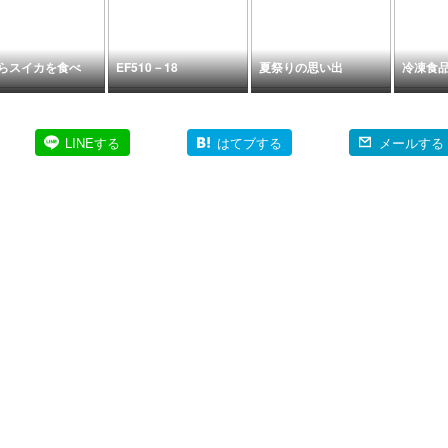
らスイカを食べ
EF510－18
夏祭りの思い出
冷凍食
LINEする
はてブする
メールする