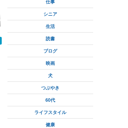
仕事
シニア
品を買ってみる
阪堺電気軌道1001形
ヴィヴィオビストロ
くそ暑い土
「堺トラム」
生活
読書
ブログ
映画
犬
つぶやき
60代
ライフスタイル
健康