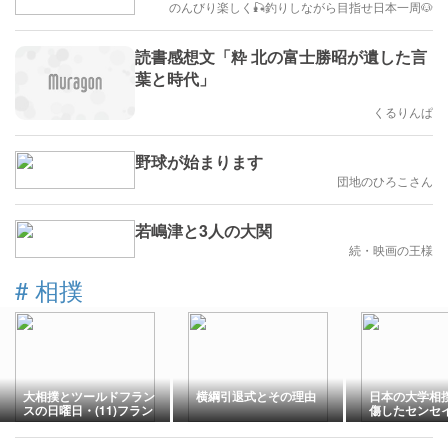
のんびり楽しく🎣釣りしながら目指せ日本一周🐶
読書感想文「粋 北の富士勝昭が遺した言
葉と時代」
くるりんぱ
野球が始まります
団地のひろこさん
若嶋津と3人の大関
続・映画の王様
#
相撲
大相撲とツールドフラン
横綱引退式とその理由
日本の大学相
スの日曜日・(11)フラン
傷したセンセ
ス2026
海外「休むの