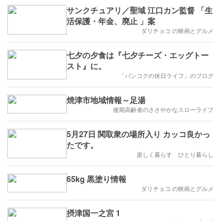
サンクチュアリ／聖域 江口カン監督 「生
活保護・年金、廃止 」案
ダリチョコ の映画とグルメ
七夕の夕食は『七夕チーズ・エッグトー
スト』に。
「バンコクの休日ライフ」のブログ
焼津市地域情報～足湯
後期高齢者のささやかなスローライフ
5月27日 関取衆の場所入り カッコ良かっ
たです。
楽しく暮らす ひとり暮らし
65kg 黒塗り情報
ダリチョコ の映画とグルメ
摂津国一之宮 1