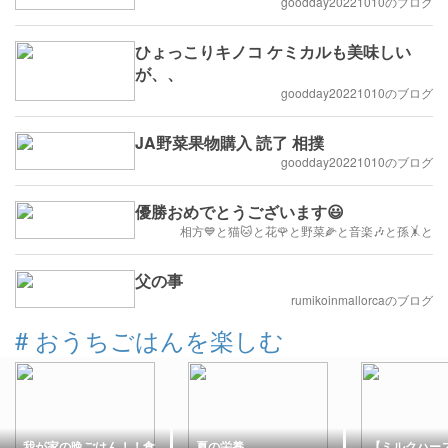
goodday20221010のブログ
ひょっこりキノコ ケミカルも美味しい
が、、
goodday20221010のブログ
JA野菜果物購入 読了 相撲
goodday20221010のブログ
優勝おめでとうございます😃
相方💙と猫🐱と花🌹と野菜🌽と音楽🎶と孫🤸と
父の事
rumikoinmallorcaのブログ
#
おうちごはんを楽しむ
我が家の晩ごはん！！食
夏の栄養
【ミルクハー