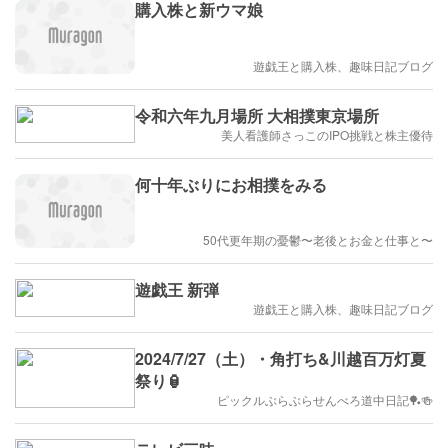
購入株と新ウマ娘
遊戯王と購入株、趣味日記ブログ
令和六年九月場所 大相撲東京場所
美人看護師さっこのIPO挑戦と株主優待
何十年ぶりにお相撲をみる
50代更年期の憂鬱〜老後とお金と仕事と〜
遊戯王 新弾
遊戯王と購入株、趣味日記ブログ
2024/7/27（土）・角打ち&川越百万灯夏
祭り🏮
ピックルぶらぶらせんべろ道中日記🏓🍻