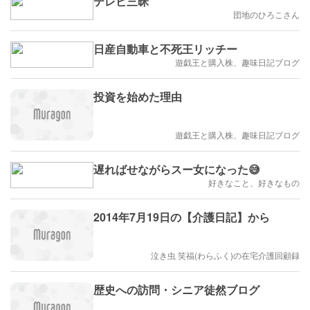
テレビ三昧
団地のひろこさん
日産自動車と不死王リッチー
遊戯王と購入株、趣味日記ブログ
投資を始めた理由
遊戯王と購入株、趣味日記ブログ
遅ればせながらスー女になった😅
好きなこと、好きなもの
2014年7月19日の【介護日記】から
泣き虫 笑福(わらふく)の在宅介護回顧録
歴史への訪問・シニア徒然ブログ