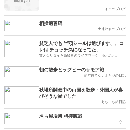
イハのブログ
相撲追善碑
土地評価のブログ
貧乏人でも 半額シールは選びます、、コ
レは チョッチ気になってた、、
貧乏なリタイヤ高齢者のライフワーク あれこれ、、、
朝の散歩とラグビーのサモア戦
定年待てないオヤジの日記
秋場所開催中の両国を散歩：外国人が喜
びそうな街でした
あちこち旅日記
名古屋場所 相撲観戦
今