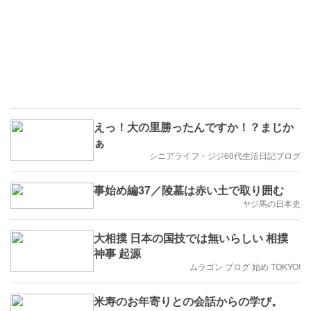
えっ！大の里勝ったんですか！？まじか
ぁ
シニアライフ・ジジ60代生活日記ブログ
事始め編37／陵墓は赤い土で取り囲む
ヤジ馬の日本史
大相撲 日本の国技では無いらしい 相撲
神事 起源
ムラゴン ブログ 始め TOKYO!
米寿のお年寄りとの会話からの学び。