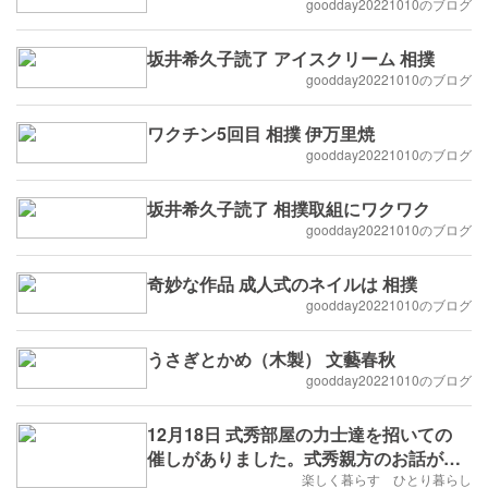
goodday20221010のブログ
坂井希久子読了 アイスクリーム 相撲
goodday20221010のブログ
ワクチン5回目 相撲 伊万里焼
goodday20221010のブログ
坂井希久子読了 相撲取組にワクワク
goodday20221010のブログ
奇妙な作品 成人式のネイルは 相撲
goodday20221010のブログ
うさぎとかめ（木製） 文藝春秋
goodday20221010のブログ
12月18日 式秀部屋の力士達を招いての
催しがありました。式秀親方のお話が楽
しかった。式秀部屋のちゃんこは塩味で
楽しく暮らす ひとり暮らし