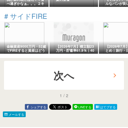
べ過ぎかなぁ。。。２キ
ルなパンが良い
ロ増量していた事が判
水ぶくれは水
明。
なのに汚すぎ
#
サイドFIRE
リ。
金融資産9000万円・52歳
【2026年7月】積立額23
【2026年7
でFIREすると資産はどう
万円・貯蓄率61.9％｜40
とめ｜旅行・
なる？｜あーくん式FIRE
代サイドFIREに向けた資
出増加。それ
シミュレーターで実例検
産形成記録
ていない理由
証
次へ
1
/
2
シェアする
LINEする
はてブする
メールする