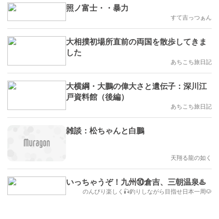
照ノ富士・・暴力
すて吉っつぁん
大相撲初場所直前の両国を散歩してきま
した
あちこち旅日記
大横綱・大鵬の偉大さと遺伝子：深川江
戸資料館（後編）
あちこち旅日記
雑談：松ちゃんと白鵬
天翔る龍の如く
いっちゃうぞ！九州⑩倉吉、三朝温泉♨️
のんびり楽しく🎣釣りしながら目指せ日本一周🐶