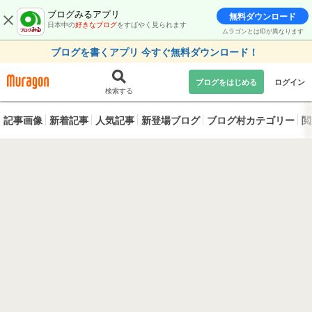
ブログみるアプリ
無料ダウンロード
日本中の
好きなブログ
をすばやく見られます
ムラゴンとはIDが異なります
ブログを書くアプリ 今すぐ無料ダウンロード！
ブログをはじめる
ログイン
検索する
記事画像
新着記事
人気記事
新登場ブログ
ブログ村カテゴリー
閲