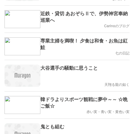
近鉄・貸切 あおぞらⅡで、伊勢神宮奉納
巡業へ
Carinoのブログ
専業主婦を満喫！ 夕食は和食・お魚は紅
鮭
七の日記
大谷選手の騒動に思うこと
天翔る龍の如く
韓ドラよりスポーツ観戦に夢中～～ ☆晩
ご飯☆
赤い実・青い実・黄色い実
鬼とも組む