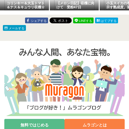
コリンキー＆大玉トマト
【メロン日記】収穫に向
小玉スイカの
＆ナス＆キュウリ収穫☆
けて 受粉47日
示す熟成度。
葉山農園（8月初旬）
秋ジャガの肥
シェアする
LINEする
はてブする
メールする
無料ではじめる
ムラゴンとは