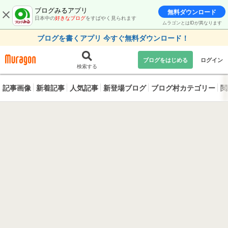
ブログみるアプリ
無料ダウンロード
日本中の
好きなブログ
をすばやく見られます
ムラゴンとはIDが異なります
ブログを書くアプリ 今すぐ無料ダウンロード！
ブログをはじめる
ログイン
検索する
記事画像
新着記事
人気記事
新登場ブログ
ブログ村カテゴリー
閲