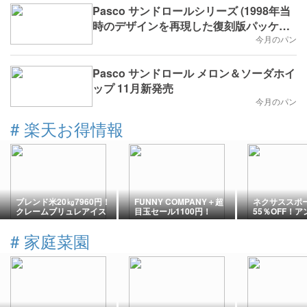
Pasco サンドロールシリーズ (1998年当
時のデザインを再現した復刻版パッケー
ジ)
今月のパン
Pasco サンドロール メロン＆ソーダホイ
ップ 11月新発売
今月のパン
#
楽天お得情報
ブレンド米20㎏7960円！
FUNNY COMPANY＋超
ネクサススポ
クレームブリュレアイス
目玉セール1100円！
55％OFF！
半額！
マー、NIKE、
#
家庭菜園