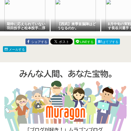
期待に応えられていない
【西武】来季首脳陣はど
8月中旬の実
羽田投手と松本投手…浮
うなるのか。
す長谷川選手
上のきっかけを掴める
けて育成選手
か？
なるか？
シェアする
LINEする
はてブする
メールする