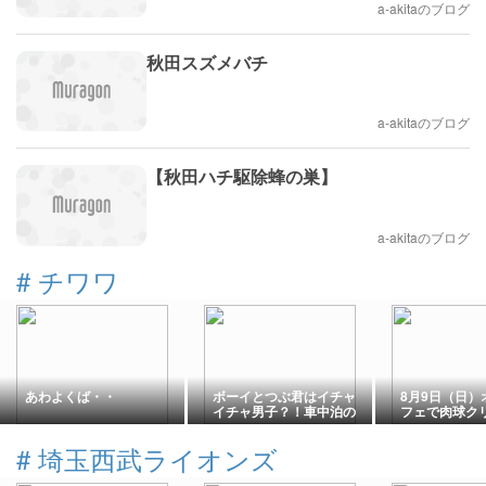
a-akitaのブログ
秋田スズメバチ
a-akitaのブログ
【秋田ハチ駆除蜂の巣】
a-akitaのブログ
#
チワワ
あわよくば・・
ボーイとつぶ君はイチャ
8月9日（日）
イチャ男子？！車中泊の
フェで肉球ク
ご飯♪
売します
#
埼玉西武ライオンズ