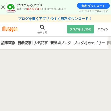
ブログみるアプリ
無料ダウンロード
日本中の
好きなブログ
をすばやく見られます
ムラゴンとはIDが異なります
ブログを書くアプリ 今すぐ無料ダウンロード！
ブログをはじめる
ログイン
検索する
記事画像
新着記事
人気記事
新登場ブログ
ブログ村カテゴリー
閲