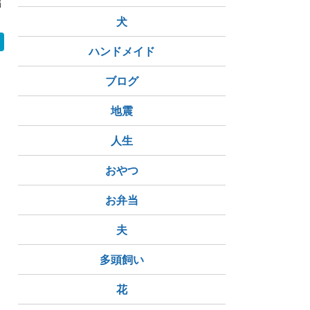
|手続き方法と
ました
目）
、かかった時間
犬
ハンドメイド
ブログ
地震
人生
おやつ
お弁当
夫
多頭飼い
花