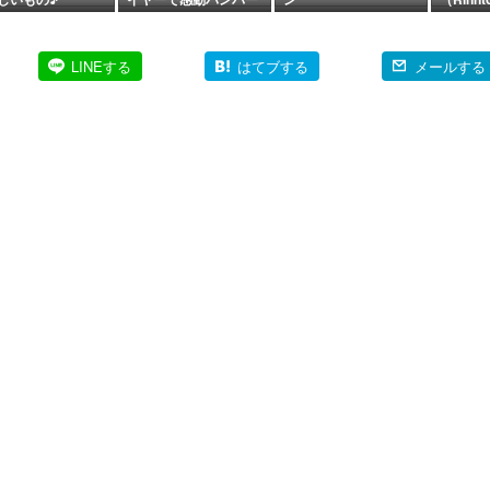
グ♪
してきた
持ち物
は?
LINEする
はてブする
メールする