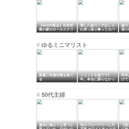
【web内覧会】住友林
壊した超ロングおしゃ
超ロ
業の家のロールスクリ
れ突っ張り棒→リカバ
張り
ーン全部見せます！リ
ーでプチストレス解
とし
ビング階段・シューズ
消。
クローク・ピアノルー
#
ゆるミニマリスト
ムの3か所を実例紹介
真夏に冬物衣類を捨て
リュックを捨てて1
半年
る
年。本当に困らなかっ
けて
た話。
族の
す
#
50代主婦
適当に植えても育つと
旬のブルーベリーと六
【楽
思っていた。父がいな
花亭 ホワイトチョコで
に欲