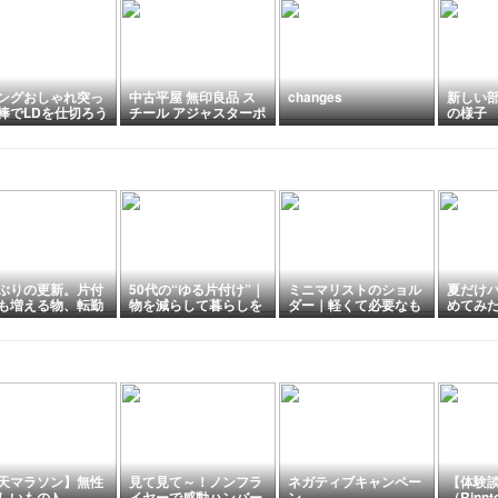
ングおしゃれ突っ
中古平屋 無印良品 ス
changes
新しい
棒でLDを仕切ろう
チール アジャスターポ
の様子
て大失敗。
ールを玄関で使う。
ぶりの更新。片付
50代の“ゆる片付け”｜
ミニマリストのショル
夏だけ
も増える物、転勤
物を減らして暮らしを
ダー｜軽くて必要なも
めてみ
断捨離を再開しま
ラクにする方法まとめ
のだけ入るバッグ
タオル
た。
天マラソン】無性
見て見て～！ノンフラ
ネガティブキャンペー
【体験
しいもの♪
イヤーで感動ハンバー
ン
（Rinn