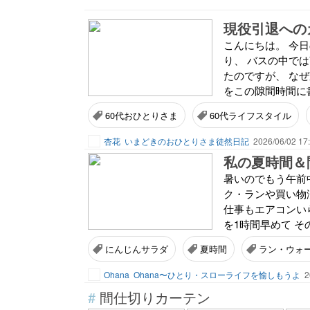
こんにちは。 今日
り、 バスの中では
たのですが、 な
をこの隙間時間に書
60代おひとりさま
60代ライフスタイル
杏花
いまどきのおひとりさま徒然日記
2026/06/02 17
私の夏時間＆
暑いのでもう午前
ク・ランや買い物
仕事もエアコンい
を1時間早めて そ
にんじんサラダ
夏時間
ラン・ウォ
Ohana
Ohana〜ひとり・スローライフを愉しもうよ
2
#
間仕切りカーテン