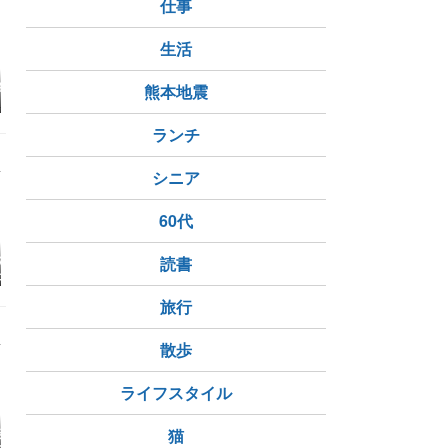
仕事
生活
部屋と綿子さん
【防寒対策】リビング
【暑さ寒さ対策】室内
【開封の儀
熊本地震
にニトリの間仕切りカ
編：間仕切りカーテン
対策用の間
ーテン吊ってみた！
を設置してエアコンの
テンとカー
冷気や暖気を部屋に閉
ランチ
じ込める [2025年]
シニア
60代
バスタオルをや
時短家事・メラミンス
デジタルデトックスと
【断捨離】
読書
たら…フェイス
ポンジさえあれば。
気ままな週末。
考もシンプ
だけで十分でし
旅行
散歩
ライフスタイル
談】ピラティス
菜園を通して災害を思
猫
【株主優待】ヤマハ発
１５分捨て
tosull）を解約
う
動機の株主優待が届き
目 キッチ