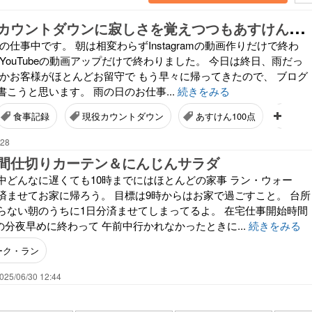
現
役引退へのカウントダウンに寂しさを覚えつつもあすけん100点満点で自分を奮い立たせるワタクシ
の仕事中です。 朝は相変わらずInstagramの動画作りだけで終わ
YouTubeの動画アップだけで終わりました。 今日は終日、雨だっ
ぜかお客様がほとんどお留守で もう早々に帰ってきたので、 ブログ
こうと思います。 雨の日のお仕事...
続きをみる
食事記録
現役カウントダウン
あすけん100点
カフ
:28
間仕切りカーテン＆にんじんサラダ
中どんなに遅くても10時までにはほとんどの家事 ラン・ウォー
済ませてお家に帰ろう。 目標は9時からはお家で過ごすこと。 台所
らない朝のうちに1日分済ませてしまってるよ。 在宅仕事開始時間
の分夜早めに終わって 午前中行かれなかったときに...
続きをみる
ーク・ラン
025/06/30 12:44