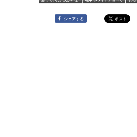
くなった畑のこと
夏のおやつと、最近の
グルテンフリーおやつ
いろいろ。
シェアする