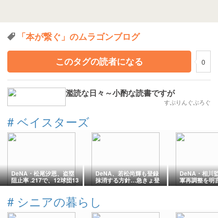
「本が繋ぐ」のムラゴンブログ
このタグの読者になる
0
濫読な日々～小酌な読書ですが
すぷりんぐぶろぐ
#
ベイスターズ
DeNA・松尾汐恩、盗塁
DeNA、若松尚輝も登録
DeNA・相川
阻止率 .217で、12球団13
抹消する方針…急きょ登
軍再調整を明
人中12位（8月5日現在）
板で、4回2/3を投げた負
トをつくれな
担を考慮して
イクを投げら
#
シニアの暮らし