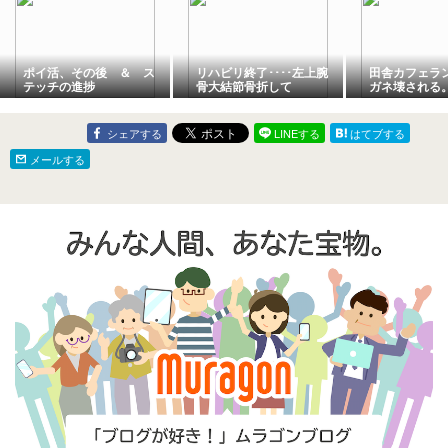
ポイ活、その後 ＆ ス
リハビリ終了････左上腕
田舎カフェラ
テッチの進捗
骨大結節骨折して
ガネ壊される
シェアする
LINEする
はてブする
メールする