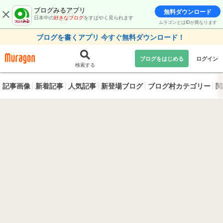
ブログみるアプリ
無料ダウンロード
日本中の
好きなブログ
をすばやく見られます
ムラゴンとはIDが異なります
ブログを書くアプリ 今すぐ無料ダウンロード！
ブログをはじめる
ログイン
検索する
記事画像
新着記事
人気記事
新登場ブログ
ブログ村カテゴリー
閲