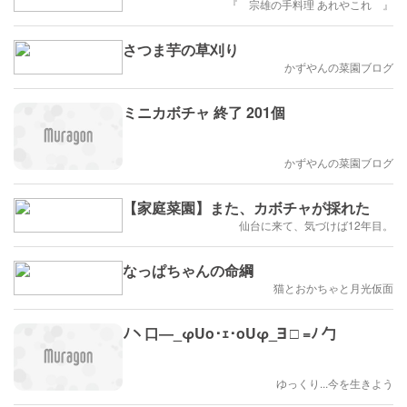
『 宗雄の手料理 あれやこれ 』
さつま芋の草刈り
かずやんの菜園ブログ
ミニカボチャ 終了 201個
かずやんの菜園ブログ
【家庭菜園】また、カボチャが採れた
仙台に来て、気づけば12年目。
なっぱちゃんの命綱
猫とおかちゃと月光仮面
ﾉヽ口―_φUo･ｪ･oUφ_∃ □ =ﾉ 勹
ゆっくり...今を生きよう