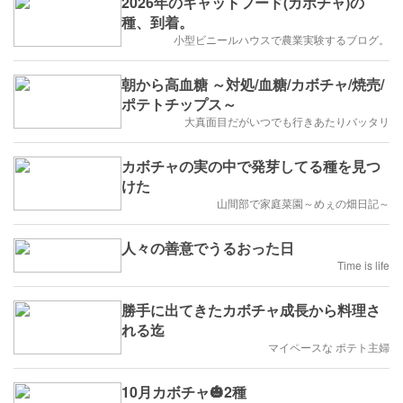
2026年のキャットフード(カボチャ)の
種、到着。
小型ビニールハウスで農業実験するブログ。
朝から高血糖 ～対処/血糖/カボチャ/焼売/
ポテトチップス～
大真面目だがいつでも行きあたりバッタリ
カボチャの実の中で発芽してる種を見つ
けた
山間部で家庭菜園～めぇの畑日記～
人々の善意でうるおった日
Time is life
勝手に出てきたカボチャ成長から料理さ
れる迄
マイペースな ポテト主婦
10月カボチャ🎃2種