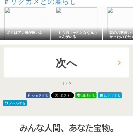
#
リクガメとの暮らし
ボクはアンヨが速いよ
もも姉ちゃんとなな兄ち
朝のお散歩い
ゃんがいる
かったのでた
ヨしたよ
次へ
1
/
2
シェアする
LINEする
はてブする
メールする