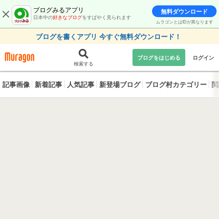
ブログみるアプリ
無料ダウンロード
日本中の
好きなブログ
をすばやく見られます
ムラゴンとはIDが異なります
ブログを書くアプリ 今すぐ無料ダウンロード！
ブログをはじめる
ログイン
検索する
記事画像
新着記事
人気記事
新登場ブログ
ブログ村カテゴリー
閲