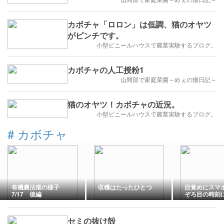
カボチャ「ロロン」は低調、猫のオヤツ
がピンチです。
小型ビニールハウスで農業実験するブログ。
カボチャの人工授粉1
山間部で家庭菜園～めぇの畑日記～
猫のオヤツ！カボチャの近況。
小型ビニールハウスで農業実験するブログ。
#
カボチャ
有機農法畑の様子
収穫はたったひとつ
目覚めにスマ
7/17 後編
ぞろ目の時刻
セミの抜け殻