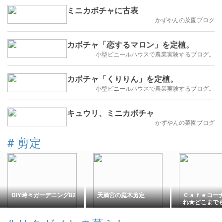
ミニカボチャに古表
かずやんの菜園ブログ
カボチャ「恋するマロン」を定植。
小型ビニールハウスで農業実験するブログ。
カボチャ「くりりん」を定植。
小型ビニールハウスで農業実験するブログ。
キュウリ、ミニカボチャ
かずやんの菜園ブログ
#
剪定
DIY時々ガーデニング82
天満宮の庭木剪定
Ｃａｆｅコー
れ★どこまで
きます