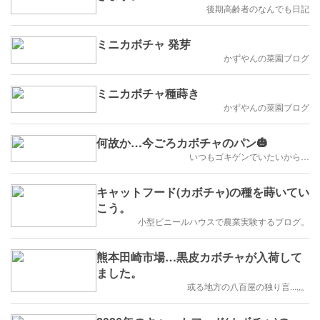
後期高齢者のなんでも日記
ミニカボチャ 発芽
かずやんの菜園ブログ
ミニカボチャ種蒔き
かずやんの菜園ブログ
何故か…今ごろカボチャのパン🎃
いつもゴキゲンでいたいから…
キャットフード(カボチャ)の種を蒔いてい
こう。
小型ビニールハウスで農業実験するブログ。
熊本田崎市場…黒皮カボチャが入荷して
ました。
或る地方の八百屋の独り言...,,。