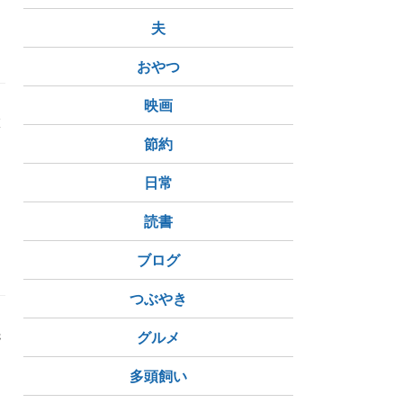
夫
おやつ
映画
旅
。
節約
き
日常
読書
ブログ
つぶやき
先
グルメ
て
多頭飼い