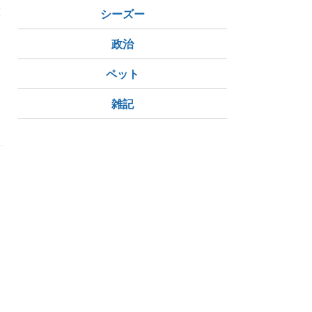
旅
シーズー
。
き
政治
ペット
雑記