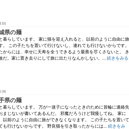
4:55
城県の麺
と暮らしています。 家に猫を迎え入れると、以前のように自由に
す。 この子たちを置いて行けないし、連れても行けないからです
たからには、幸せに天寿を全うできるよう最善を尽くさないと。 
族だ。家に置き去りにして旅に出たりなんかしない。...
続きをみる
5:36
手県の麺
と暮らしています。 万が一迷子になったときのために首輪に連絡
おまじないが書いてあるんだ。 邪魔だろうけど我慢してね。 家に
、以前のように自由に旅ができなくなります。 この子たちを置い
も行けないからです。 野良猫を引き取ったからには...
続きをみ