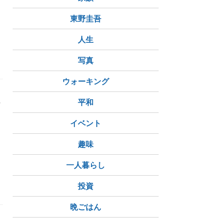
き
東野圭吾
人生
写真
ウォーキング
生
平和
自
ら
イベント
趣味
一人暮らし
投資
晩ごはん