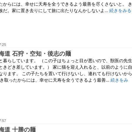
たからには、幸せに天寿を全うできるよう最善を尽くさないと。 
族だ。家に置き去りにして旅に出たりなんかしないよ...
続きをみる
7:25
海道 石狩・空知・後志の麺
と暮らしています。 （この子はちょっと目が悪いので、獣医の先
ときどき差しています。） 家に猫を迎え入れると、以前のように
なります。 この子たちを置いて行けないし、連れても行けないか
き取ったからには、幸せに天寿を全うできるよう最善...
続きをみ
7:57
海道 十勝の麺