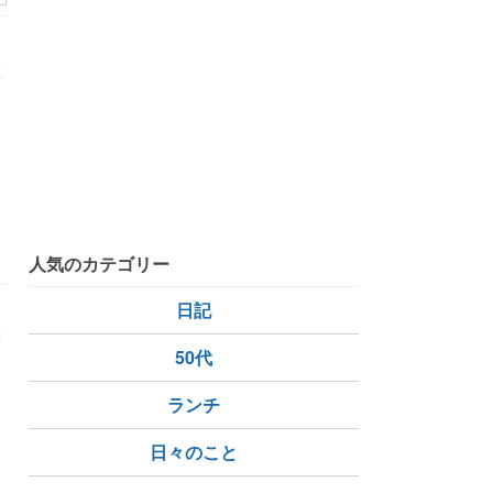
旅
。
き
人気のカテゴリー
日記
旅
。
50代
き
ランチ
日々のこと