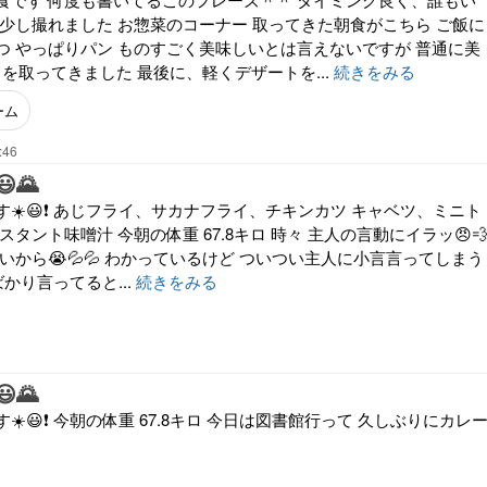
が少し撮れました お惣菜のコーナー 取ってきた朝食がこちら ご飯に
つ やっぱりパン ものすごく美味しいとは言えないですが 普通に美
目を取ってきました 最後に、軽くデザートを...
続きをみる
ーム
:46
🌄
☀️😃❗ あじフライ、サカナフライ、チキンカツ キャベツ、ミニト
タント味噌汁 今朝の体重 67.8キロ 時々 主人の言動にイラッ😠
いから😭💦💦 わかっているけど ついつい主人に小言言ってしまう
ばかり言ってると...
続きをみる
🌄
️😃❗ 今朝の体重 67.8キロ 今日は図書館行って 久しぶりにカレ