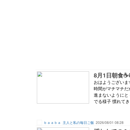
8月1日朝食☕
おはようございます☀
時間がマチマチだか
進まないようにと
でる様子 慣れてき
ｂａａｂａ
主人と私の毎日ご飯
2026/08/01 08:28