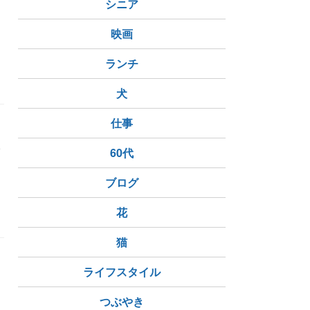
シニア
映画
ランチ
犬
仕事

60代
ブログ
花
猫
ー
ライフスタイル
つぶやき