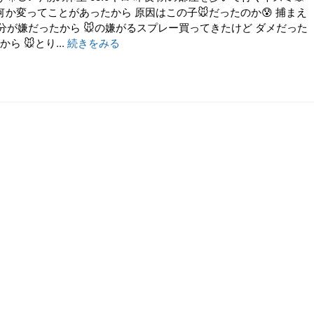
 時々 何か変ってことがあったから 原因はこの子🐭だったのか😰 捕まえ
分が嫌だったから 🐭の嫌がるスプレー買ってきたけど ダメだった
ら 🐭とり...
続きをみる