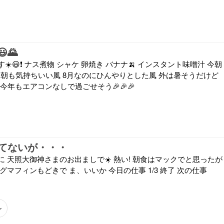
🌄
️😃❗ ナス煮物 シャケ 卵焼き バナナ🍌 インスタント味噌汁 今朝
ロ 今朝も気持ちいい風 8月なのにひんやりとした風 外は暑そうだけど
 今年もエアコンなしで過ごせそう🎉🎉🎉
てないが・・・
 天照大御神さまのお出ましで☀️ 熱い! 朝食はマックでと思ったが
グマフィンもどきで ま、いいか 今日の仕事 1/3 終了 次の仕事
ン