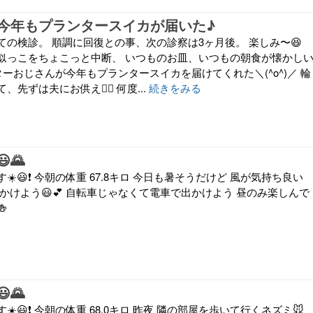
今年もプランタースイカが届いた♪
ての検診。 順調に回復との事、次の診察は3ヶ月後。 楽しみ〜😆
似っこをちょこっと中断、 いつものお皿、いつもの朝食が懐かし
ンターおじさんが今年もプランタースイカを届けてくれた＼(^o^)／ 輪
先ずは夫にお供え🙇‍♀️ 何度...
続きをみる
🌄
️😃❗ 今朝の体重 67.8キロ 今日も暑そうだけど 風が気持ち良い
かけよう😃💕 自転車じゃなくて電車で出かけよう 昼のみ楽しんで
🍻
🌄
️😃❗ 今朝の体重 68.0キロ 昨夜 隣の部屋を歩いて行くネズミ🐭