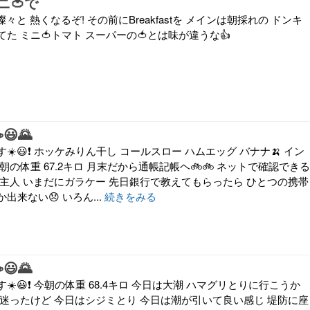
ニ🍅で
々と 熱くなるぞ! その前にBreakfastを メインは朝採れの ドンキ
た ミニ🍅トマト スーパーの🍅とは味が違うな👍
😃🌄
☀️😃❗ ホッケみりん干し コールスロー ハムエッグ バナナ🍌 イン
朝の体重 67.2キロ 月末だから通帳記帳ヘ🚲🚲 ネットで確認できる
 主人 いまだにガラケー 先日銀行で教えてもらったら ひとつの携帯
出来ない😞 いろん...
続きをみる
😃🌄
️😃❗ 今朝の体重 68.4キロ 今日は大潮 ハマグリとりに行こうか
 迷ったけど 今日はシジミとり 今日は潮が引いて良い感じ 堤防に座