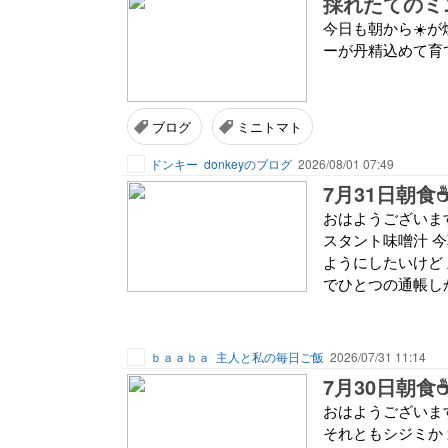
採れたてのミ
今日も朝から☀️が燦
ーが丹精込めて育て
ブログ
ミニトマト
ドンキー
donkeyのブログ
2026/08/01 07:49
7月31日朝食☕
おはようございます
スタント味噌汁 今
ようにしたいけど
でひとつの通帳しか
ｂａａｂａ
主人と私の毎日ご飯
2026/07/31 11:14
7月30日朝食☕
おはようございます☀
それともシジミか