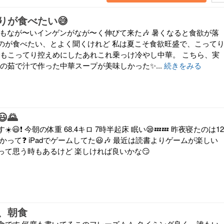
りが食べたい😅
年もなが〜いインゲンがなが〜く伸びて来た🎶 暑くなると食欲が落
のが食べたい、とよく聞くけれど 私は夏こそ食欲旺盛で、こって
れでもこってり控えめにしたあれこれ乗っけ冷やし中華。 こちら、実
みの茹で汁で作った中華スープが美味しかった✨...
続きをみる
🌄
😃❗ 今朝の体重 68.4キロ 7時半起床 眠い😪💤💤 昨夜寝たのは12
って❓️ iPadでゲームしてた😃🎶 最近は読書よりゲームが楽しい
って思う時もあるけど 楽しければ良いかな😏
、朝食
食です 何度も書いてるこのフレーズ＾＾ タイミング良く、誰もい