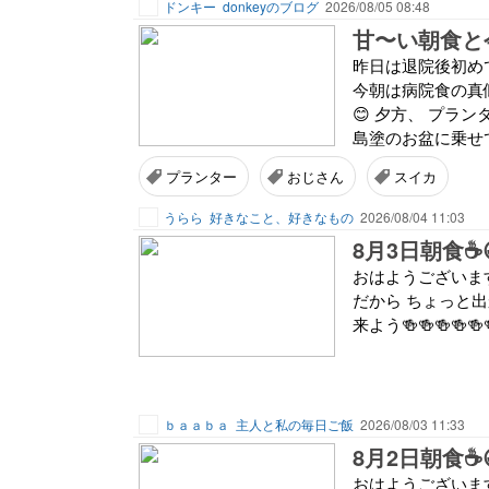
ドンキー
donkeyのブログ
2026/08/05 08:48
甘〜い朝食と
昨日は退院後初め
今朝は病院食の真
😊 夕方、 プラ
島塗のお盆に乗せて、
プランター
おじさん
スイカ
うらら
好きなこと、好きなもの
2026/08/04 11:03
8月3日朝食☕
おはようございます☀
だから ちょっと出
来よう🍻🍻🍻🍻🍻
ｂａａｂａ
主人と私の毎日ご飯
2026/08/03 11:33
8月2日朝食☕
おはようございます☀