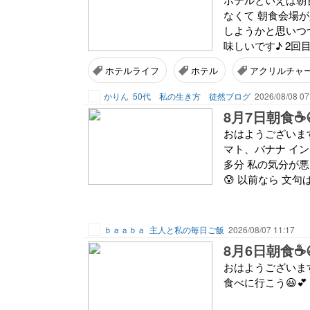
なくて 朝食会場
しようかと思いつ
味しいです♪ 2回
ホテルライフ
ホテル
アクリルチャ
かりん
50代 私の生き方 徒然ブログ
2026/08/08 07
8月7日朝食☕
おはようございます
マト、バナナ インス
多分 私の気分が悪
😰 以前なら 文句
ｂａａｂａ
主人と私の毎日ご飯
2026/08/07 11:17
8月6日朝食☕
おはようございます☀
食べに行こう😃💕