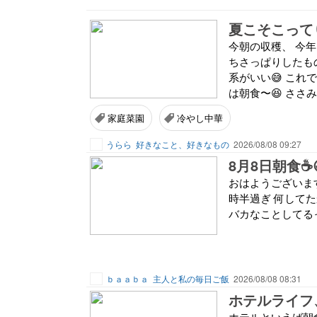
夏こそこって
今朝の収穫、 今
ちさっぱりしたも
系がいい😅 こ
は朝食〜😆 ささ
家庭菜園
冷やし中華
うらら
好きなこと、好きなもの
2026/08/08 09:27
8月8日朝食☕
おはようございます☀️
時半過ぎ 何してたか
バカなことしてる
ｂａａｂａ
主人と私の毎日ご飯
2026/08/08 08:31
ホテルライフ
ホテルといえば朝