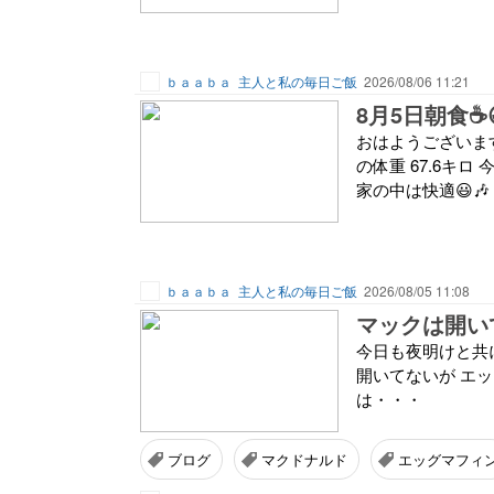
ｂａａｂａ
主人と私の毎日ご飯
2026/08/06 11:21
8月5日朝食☕
おはようございます☀
の体重 67.6キ
家の中は快適😃🎶
ｂａａｂａ
主人と私の毎日ご飯
2026/08/05 11:08
マックは開い
今日も夜明けと共に
開いてないが エッ
は・・・
ブログ
マクドナルド
エッグマフィ