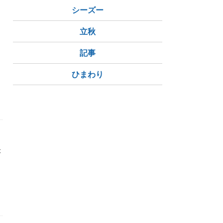
シーズー
立秋
記事
ひまわり
が