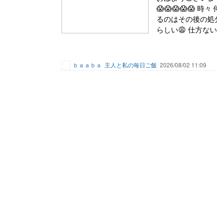
😱😱😱😱😱
るのはその後の処
らしい😩 仕方ないか
ｂａａｂａ
主人と私の毎日ご飯
2026/08/02 11:09