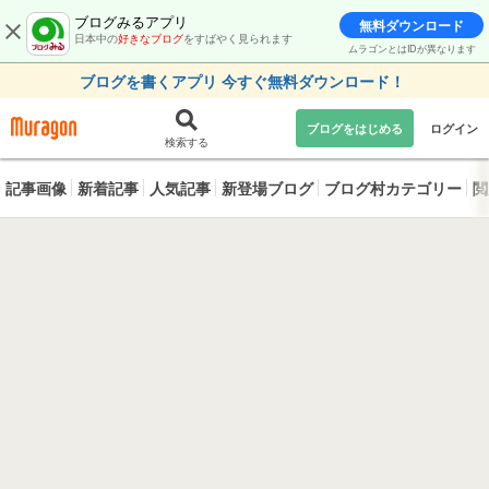
ブログみるアプリ
無料ダウンロード
日本中の
好きなブログ
をすばやく見られます
ムラゴンとはIDが異なります
ブログを書くアプリ 今すぐ無料ダウンロード！
ブログをはじめる
ログイン
検索する
記事画像
新着記事
人気記事
新登場ブログ
ブログ村カテゴリー
閲