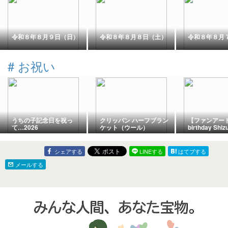
令和８年８月９日（日）
令和８年８月８日（土）
令和８年８月
#
お祝い
うちの子記念日を祝っ
クリッパン ハーフブラン
【ファンアート
て…2026
ケット（ウール）
birthday Shiz
in 2026.8.1
シェアする
LINEする
はてブする
メールする