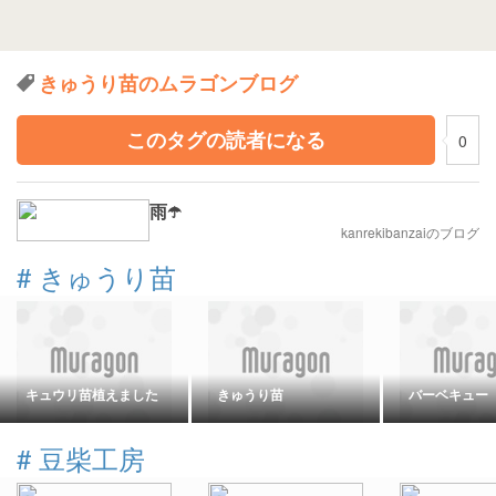
きゅうり苗のムラゴンブログ
このタグの読者になる
0
雨☂️
kanrekibanzaiのブログ
#
きゅうり苗
キュウリ苗植えました
きゅうり苗
バーベキュー
#
豆柴工房