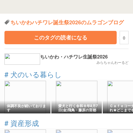
ちいかわハチワレ誕生祭2026のムラゴンブログ
このタグの読者になる
0
ちいかわ・ハチワレ生誕祭2026
みらちゃんわーるど
#
犬のいる暮らし
体調不良が続いておりま
愛犬と行く令和８年8月7
Ｃａｆｅコー
す
日(金)飛鳥・藤原の宮都
れ★どこまで
の町、天気状況と第67回
きます
奈良大文字送り火予告
#
資産形成