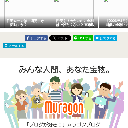
住宅ローンは「固定」か
円安を止めたいのに金利
【2026年8
「変動」か？
は上げたくない？ 高市政
国債の金利・
権の政策矛盾から考える
イプをFPが解
「これからの投資戦略」
年・固定5年・
選び方
シェアする
LINEする
はてブする
メールする