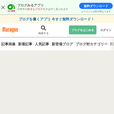
ブログみるアプリ
無料ダウンロード
日本中の
好きなブログ
をすばやく見られます
ムラゴンとはIDが異なります
ブログを書くアプリ 今すぐ無料ダウンロード！
ブログをはじめる
ログイン
検索する
記事画像
新着記事
人気記事
新登場ブログ
ブログ村カテゴリー
閲