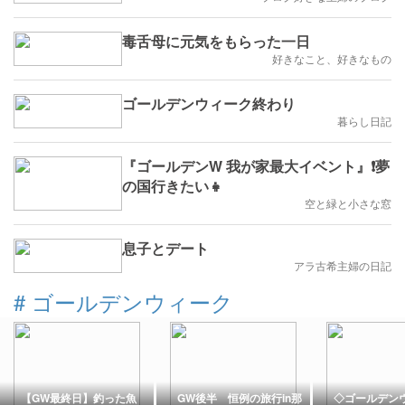
だろう…
毒舌母に元気をもらった一日
好きなこと、好きなもの
ゴールデンウィーク終わり
暮らし日記
『ゴールデンW 我が家最大イベント』❗️夢
の国行きたい👧
空と緑と小さな窓
息子とデート
アラ古希主婦の日記
#
ゴールデンウィーク
【GW最終日】釣った魚
GW後半 恒例の旅行in那
◇ゴールデン