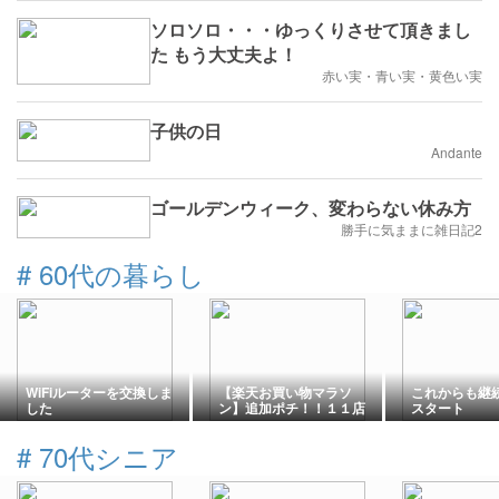
ソロソロ・・・ゆっくりさせて頂きまし
た もう大丈夫よ！
赤い実・青い実・黄色い実
子供の日
Andante
ゴールデンウィーク、変わらない休み方
勝手に気ままに雑日記2
#
60代の暮らし
WiFiルーターを交換しま
【楽天お買い物マラソ
これからも継
した
ン】追加ポチ！！１１店
スタート
舗無事ゴール。。
#
70代シニア