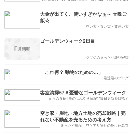
大金が出てく、使いすぎかなぁ～ ☆晩ご
飯☆
赤い実・青い実・黄色い実
ゴールデンウィーク2日目
ツツジのまったり雑記寄稿
「これ何？ 動物のための…」
君達君のブログ
客室清掃57＃憂鬱なゴールデンウィーク
日々の食&仕事のつぶやき日記**毎日更新を目指す
空き家・崖地・地方土地の売却戦略｜売
れない不動産を売るための考え方
困った不動産・ワケアリ物件の駆け込み寺