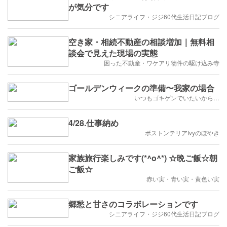
が気分です
シニアライフ・ジジ60代生活日記ブログ
空き家・相続不動産の相談増加｜無料相
談会で見えた現場の実態
困った不動産・ワケアリ物件の駆け込み寺
ゴールデンウィークの準備〜我家の場合
いつもゴキゲンでいたいから…
4/28.仕事納め
ボストンテリアIvyのぼやき
家族旅行楽しみです(*^o^*) ☆晩ご飯☆朝
ご飯☆
赤い実・青い実・黄色い実
郷愁と甘さのコラボレーションです
シニアライフ・ジジ60代生活日記ブログ