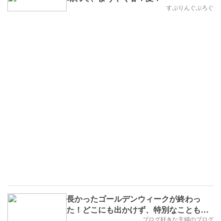
すぷりんぐぶろぐ
長かったゴールデンウィークが終わっ
た！どこにも出かけず、特別なこともし
ていないのになぜこんなにホッとするん
ブログ好きな主婦のブログ