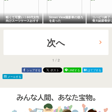
軽くて可愛い！60代女性
Street View撮影車の後ろ
リハビリ終了･
向けスーツケースおすす
を走った
骨大結節骨折
め5選【体験談あり】
次へ
1
/
2
シェアする
LINEする
はてブする
メールする