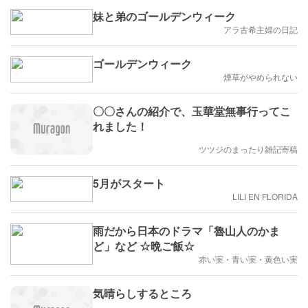
妹と弟のゴールデンウィーク
アラ古希主婦の日記
ゴールデンウィーク
煙草がやめられない
〇〇さんの紹介で、玉華堂無事行ってこ
れました！
ツツジのまったり雑記寄稿
5月がスタート
LILI EN FLORIDA
雨だから日本のドラマ「魯山人のかま
ど」など ☆晩ご飯☆
赤い実・青い実・黄色い実
気晴らしするところ