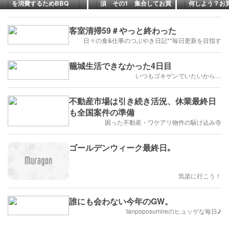
を消費するためBBQ
須 その1 集合してお買
何しよう？お
い物
らしの見直
客室清掃59＃やっと終わった
日々の食&仕事のつぶやき日記**毎日更新を目指す
籠城生活できなかった4日目
いつもゴキゲンでいたいから…
不動産市場は引き続き活況、休業最終日
も全国案件の準備
困った不動産・ワケアリ物件の駆け込み寺
ゴールデンウィーク最終日｡
気楽に行こう！
誰にも会わない今年のGW。
tanpoposumireのヒュッゲな毎日♪