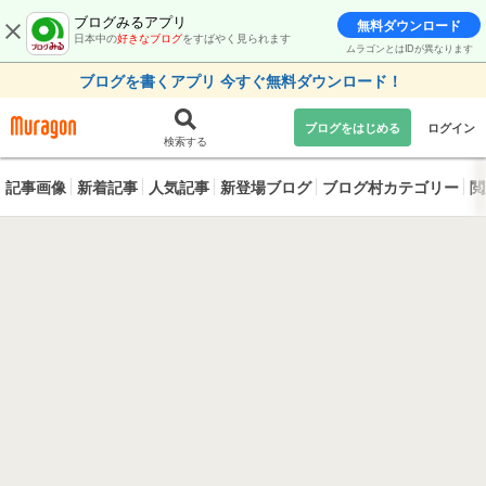
ブログみるアプリ
無料ダウンロード
日本中の
好きなブログ
をすばやく見られます
ムラゴンとはIDが異なります
ブログを書くアプリ 今すぐ無料ダウンロード！
ブログをはじめる
ログイン
検索する
記事画像
新着記事
人気記事
新登場ブログ
ブログ村カテゴリー
閲