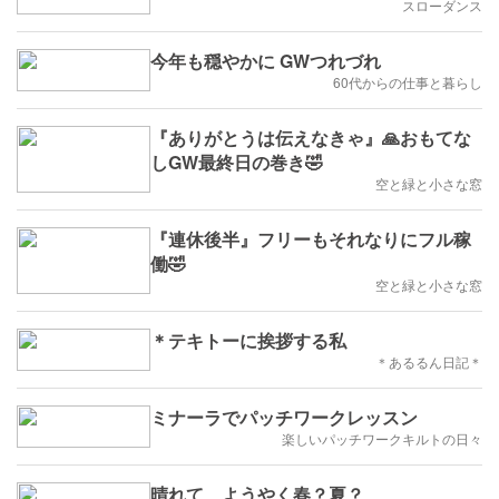
スローダンス
今年も穏やかに GWつれづれ
60代からの仕事と暮らし
『ありがとうは伝えなきゃ』🙏おもてな
しGW最終日の巻き🤣
空と緑と小さな窓
『連休後半』フリーもそれなりにフル稼
働🤣
空と緑と小さな窓
＊テキトーに挨拶する私
＊あるるん日記＊
ミナーラでパッチワークレッスン
楽しいパッチワークキルトの日々
晴れて、ようやく春？夏？