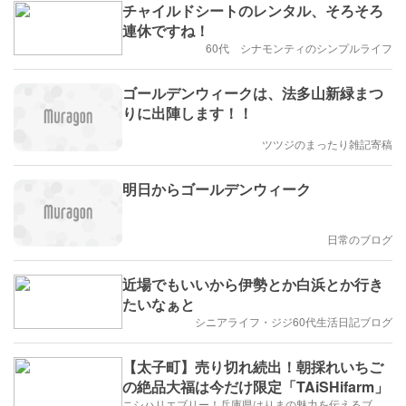
チャイルドシートのレンタル、そろそろ
連休ですね！
60代 シナモンティのシンプルライフ
ゴールデンウィークは、法多山新緑まつ
りに出陣します！！
ツツジのまったり雑記寄稿
明日からゴールデンウィーク
日常のブログ
近場でもいいから伊勢とか白浜とか行き
たいなぁと
シニアライフ・ジジ60代生活日記ブログ
【太子町】売り切れ続出！朝採れいちご
の絶品大福は今だけ限定「TAiSHifarm」
ニシハリエブリー！兵庫県はりまの魅力を伝えるブログ【西播磨】