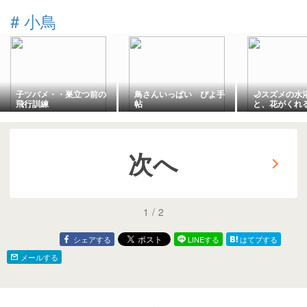
#
小鳥
子ツバメ・・巣立つ前の
鳥さんいっぱい ぴよ手
🌙スズメの水
飛行訓練
帖
と、花がくれ
次へ
1
/
2
シェアする
LINEする
はてブする
メールする