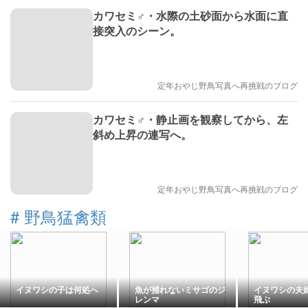
カワセミ♂・水際の土砂面から水面に直
接突入のシーン。
定年おやじ野鳥写真へ再挑戦のブログ
カワセミ♂・静止画を観察してから、左
斜め上昇の連写へ。
定年おやじ野鳥写真へ再挑戦のブログ
#
野鳥猛禽類
イヌワシの子は何処へ
魚が捕れないミサゴのジ
イヌワシの夫
レンマ
飛ぶ