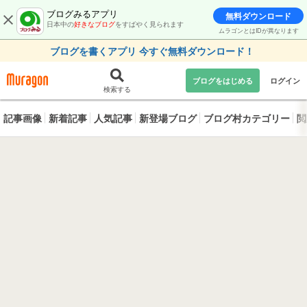
ブログみるアプリ
無料ダウンロード
日本中の
好きなブログ
をすばやく見られます
ムラゴンとはIDが異なります
ブログを書くアプリ 今すぐ無料ダウンロード！
ブログをはじめる
ログイン
検索する
記事画像
新着記事
人気記事
新登場ブログ
ブログ村カテゴリー
閲