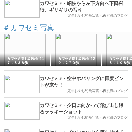
カワセミ♂・細枝から左下方向へ下降飛
行、ギリギリの写り
定年おやじ野鳥写真へ再挑戦のブログ
#
カワセミ写真
カワセミ探し&散歩（１
カワセミ探し&散歩（２
カワセミ探し
７，８３３歩）
０，２７０歩）
３，１０３歩
カワセミ♂・空中ホバリングに再度ピン
トが来た！
定年おやじ野鳥写真へ再挑戦のブログ
カワセミ♂・夕日に向かって飛び出し帰
るラッキーショット
定年おやじ野鳥写真へ再挑戦のブログ
カワセミ♀・ブッシュの中を擦り抜けて