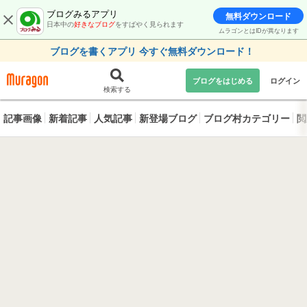
ブログみるアプリ
無料ダウンロード
日本中の
好きなブログ
をすばやく見られます
ムラゴンとはIDが異なります
ブログを書くアプリ 今すぐ無料ダウンロード！
ブログをはじめる
ログイン
検索する
記事画像
新着記事
人気記事
新登場ブログ
ブログ村カテゴリー
閲