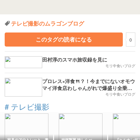
テレビ撮影のムラゴンブログ
このタグの読者になる
0
田村淳のスマホ旅収録を見に
モリ中食いブログ
プロレス×洋食🍴？！今までにないオモウ
マイ洋食店わしゃんがれで爆盛り全乗せ
フィーバー！
モリ中食いブログ
#
テレビ撮影
家具のアウトレット 素
岩塚製菓 味しらべ
【ヒルナンデス