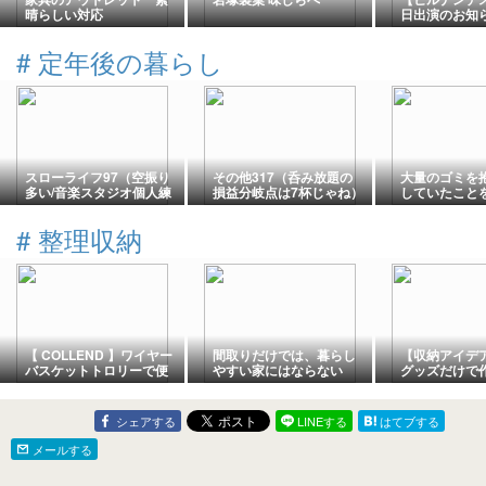
晴らしい対応
日出演のお知
せ！！！】
#
定年後の暮らし
スローライフ97（空振り
その他317（呑み放題の
大量のゴミを
多い/音楽スタジオ個人練
損益分岐点は7杯じゃね）
していたこと
習/後の続編は…）
#
整理収納
【 COLLEND 】ワイヤー
間取りだけでは、暮らし
【収納アイデア
バスケットトロリーで便
やすい家にはならない
グッズだけで
利な見せる収納【耐荷重
収納』壁掛け
10kg】
収納が便利で
シェアする
LINEする
はてブする
メールする