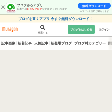
ブログみるアプリ
無料ダウンロード
日本中の
好きなブログ
をすばやく見られます
ムラゴンとはIDが異なります
ブログを書くアプリ 今すぐ無料ダウンロード！
ブログをはじめる
ログイン
検索する
記事画像
新着記事
人気記事
新登場ブログ
ブログ村カテゴリー
閲