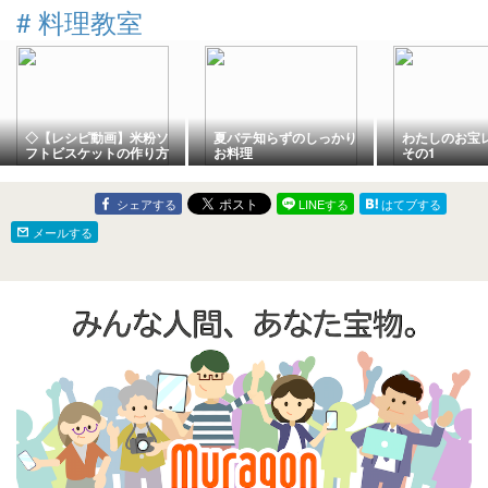
#
料理教室
◇【レシピ動画】米粉ソ
夏バテ知らずのしっかり
わたしのお
フトビスケットの作り方
お料理
その1
【簡単】◇
シェアする
LINEする
はてブする
メールする