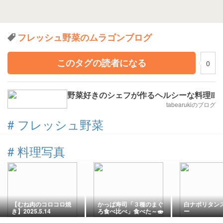
フレッシュ野菜のムラゴンブログ
このタグの読者になる
0
野菜好きのシェフが作るヘルシーな料理❕❕
tabearukiのブログ
#
フレッシュ野菜
#
料理写真
【むね肉のコロコロ焼
かっぱ寿司「３種のまぐ
白ナポリタン
き】2025.5.14
ろ食べ比べ」食べた～🍣
ー