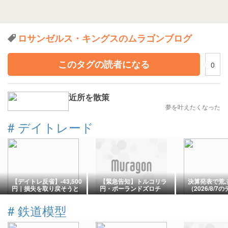
ロサンゼルス・キングスのムラゴンブログ
このタグの読者になる
0
近所を散策
夢を叶えたくなった
#
デイトレード
【デイトレ反省】-43,500
【緊急告知】トルコリラ
決算発表で荒
円｜損失を取り戻そうと
円・ポーランドズロチ
（2026/8/
してルールを破った日
円・ハンガリーフォリン
ド記録）
【負けた後こそ取引を止
ト攻略セミナー
#
鉄道模型
める】