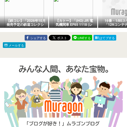
【鉄コレ】「2026年10月
【カトー】「(HO) JR 電
16番・1/80
発売予定の鉄道コレクシ
気機関車 EF65 1118 (レ
「12ftコンテ
ョン(鉄道模型)新製品情
インボー)＜1-307A＞」
究-153
報！」
鉄道模型HOゲージ(26年
版)
シェアする
LINEする
はてブする
メールする