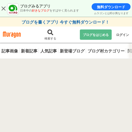
ブログみるアプリ
無料ダウンロード
日本中の
好きなブログ
をすばやく見られます
ムラゴンとはIDが異なります
ブログを書くアプリ 今すぐ無料ダウンロード！
ブログをはじめる
ログイン
検索する
記事画像
新着記事
人気記事
新登場ブログ
ブログ村カテゴリー
閲