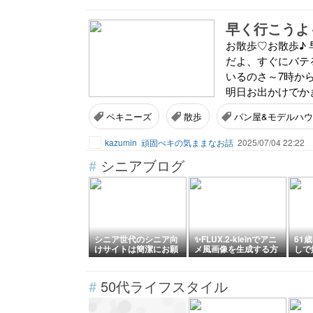
早く行こうよ～
お散歩♡お散歩♪ 
だよ、すぐにバテる
いるのさ～7時から
明日お出かけでか
ペキニーズ
散歩
パン屋&モデルハ
kazumin
頑固ぺキの気ままなお話
2025/07/04 22:22
#
シニアブログ
シニア世代のシニア向
✨FLUX.2-kleinでアニ
61
けサイトは簡潔にお願
メ風画像を生成する方
しで
いします。
法
#
50代ライフスタイル