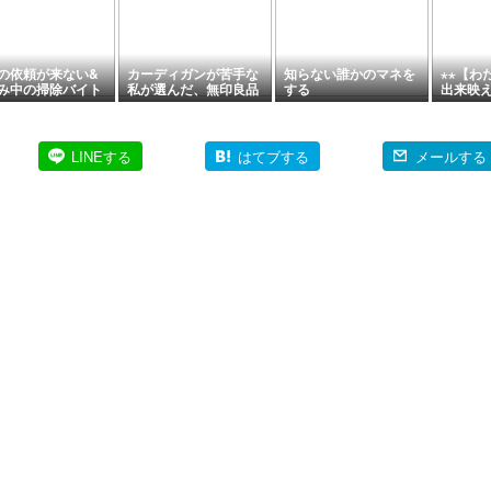
の依頼が来ない&
カーディガンが苦手な
知らない誰かのマネを
⋆⋆【わ
み中の掃除バイト
私が選んだ、無印良品
する
出来映
のVネックカーディガ
桃を使
ン
キの完成(
LINEする
はてブする
メールする