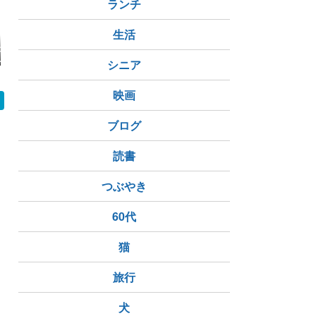
ランチ
生活
たし史上最高の
久しぶりに新調した眼
髪を切って1週間。後
いまいちば
え！】大好きな
鏡は色々多機能♪
悔していること
りの器！ テ
シニア
って丸ごとケー
ィーププレ
*Ü*)⋆⋆
映画
ブログ
読書
つぶやき
60代
猫
旅行
犬