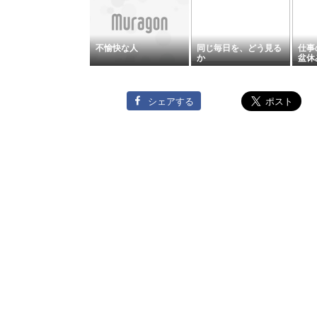
不愉快な人
同じ毎日を、どう見る
仕事
か
盆休
シェアする