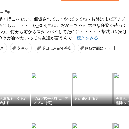
🐾
早く行こ～ はい、催促されてます💦 だってね～お外はまだアチチ
でしょ・・・・(-_-;) それに、おかーちゃん 大事な任務が待って
ね。 何分も前からスタンバイしてたのに・・・・・撃沈⤵⤵⤵ 実は
き氷が食べたいってお友達が言うんで...
続きをみる
ウス
芝生♡
明日はお留守番💦
阿蘇方面に・・・・
歳の夏旅も、やらか
ブログ広告の謎…、ア
蚊に嫌われる男
今日のこ
始まる
メブロ（笑）
雨降っ