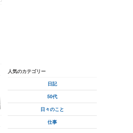
7月5日！
人気のカテゴリー
日記
50代
とわざNo.62
ズッキーニの撤収と、
地元写真サークル…７
「お盆飾り
て地固まる
ダイコン等の秋冬野菜
月講評会・続編
リ、息子帰
日々のこと
の土作り…
抜きになっ
仕事