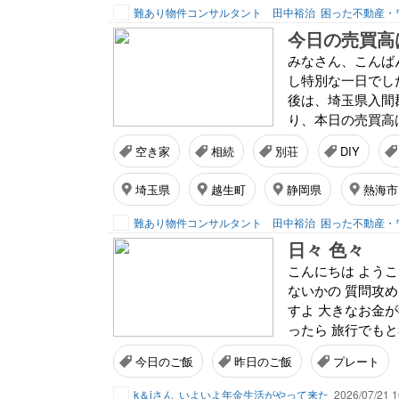
難あり物件コンサルタント 田中裕治
困った不動産・
みなさん、こんば
し特別な一日でし
後は、埼玉県入間
り、本日の売買高は…
空き家
相続
別荘
DIY
埼玉県
越生町
静岡県
熱海市
難あり物件コンサルタント 田中裕治
困った不動産・
日々 色々
こんにちは よう
ないかの 質問攻
すよ 大きなお金
ったら 旅行でもと
今日のご飯
昨日のご飯
プレート
k＆iさん
いよいよ年金生活がやって来た
2026/07/21 1