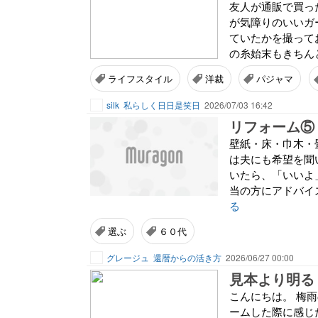
友人が通販で買っ
が気障りのいいガー
ていたかを撮ってお
の糸始末もきちんと
ライフスタイル
洋裁
パジャマ
silk
私らしく日日是笑日
2026/07/03 16:42
リフォーム⑤
壁紙・床・巾木・
は夫にも希望を聞
いたら、「いいよ
当の方にアドバイ
る
選ぶ
６０代
グレージュ
還暦からの活き方
2026/06/27 00:00
見本より明る
こんにちは。 梅
ームした際に感じ