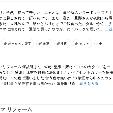
り。全然、帰って来ない。ニャオは、事務所のカラーボックスの上
オに起こされて、餌をあげて、また、寝た。旦那さんが夜勤から帰
きた。豆乳飲んで、納豆とふりかけでご飯食べた。ダルいから、少
ママに頼まれて、通販で買ったやつが、ゆうパックで届いた。...
続
ボールペン習字
通販
生理
カワチ
クスリ
いリフォーム 何故進まないのか 壁紙・床材・巾木のカタログを一
らでした 壁紙と床材を最初に決めましたがアクセントカラーを採
た巾木の色で迷いました 合う色が無い(^_^;) 最初から巾木のカタ
悩む事も変更する事も無かった 気を取り直...
続きをみる
ャマ リフォーム