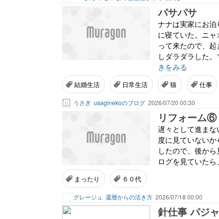
パサパサ
ナナは実家にお泊
に寝ていた。ニャ
って来たので、起
しダラダラした。
きをみる
結婚生活
日常生活
猫
仕事
うさぎ
usaginekoのブログ
2026/07/20 00:30
リフォーム⑥
遅々として進まな
度に見ていないか
したので、後から見
ログを見ていたら、
まったり
６０代
グレージュ
還暦からの活き方
2026/07/18 00:00
針仕事 パジ