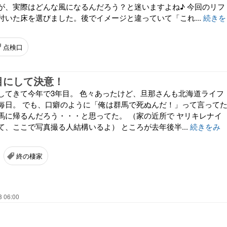
が、実際はどんな風になるんだろう？と迷いますよね♪ 今回のリフ
付いた床を選びました。後でイメージと違っていて「これ...
続きを
点検口
目にして決意！
してきて今年で3年目。 色々あったけど、旦那さんも北海道ライフ
毎日。 でも、口癖のように「俺は群馬で死ぬんだ！」って言って
馬に帰るんだろう・・・と思ってた。 （家の近所で ヤリキレナイ
、ここで写真撮る人結構いるよ） ところが去年後半...
続きをみ
終の棲家
8 06:00