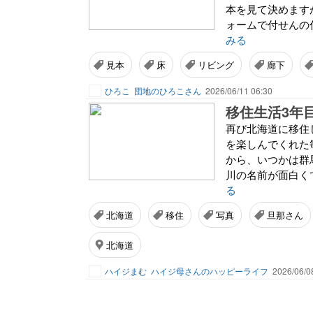
本を見て決めます
ォームで付せんの
みる
見本
床
リビング
廊下
ひろこ
団地のひろこさん
2026/06/11 06:30
移住生活3年
再び北海道に移住
を楽しんでくれた
から、いつかは群
川の名前が面白くて
る
北海道
移住
写真
旦那さん
北海道
ハイジまむ
ハイジ母さんのハッピーライフ
2026/06/0