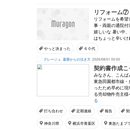
リフォーム⑦
リフォームを希望
事・両親の通院付
嬉しいな 暑い中
はちょっと辛いけれ
やっと決まった
６０代
グレージュ
還暦からの活き方
2026/08/01 00:00
契約書作成こ
みなさん、こんば
東急田園都市線・
ったため早めに現
る売却物件売主様へ
る
打ち合わせ
定期連絡
報告
契
神奈川県
横浜市青葉区
東急たまプ