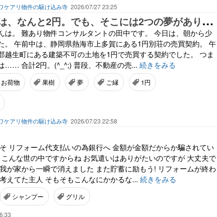
ワケアリ物件の駆け込み寺
2026/07/27 23:25
今
日の売買高は、なんと2円。でも、そこには2つの夢がありました
んは。 難あり物件コンサルタントの田中です。 今日は、朝から少
た。 午前中は、静岡県熱海市上多賀にある1円別荘の売買契約。 午
郡越生町にある建築不可の土地を1円で売買する契約でした。 つま
… 合計2円。(^_^;) 普段、不動産の売...
続きをみる
お荷物
果樹
夢
ご縁
1円
ワケアリ物件の駆け込み寺
2026/07/23 22:58
こそ リフォーム代支払いの為銀行へ 金額が金額だからか騙されてい
め こんな世の中ですからね お気遣いはありがたいのですが 大丈夫で
が我が家から一瞬で消えました また貯蓄に励もう! リフォームが終わ
考えてた主人 そもそもこんなにかかるな...
続きをみる
シャンプー
グリル
6:33