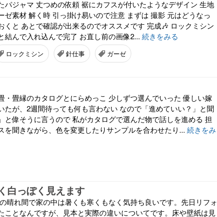
たパジャマ 丈つめの依頼 裾にカフスが付いたようなデザイン 生地
ゼ素材 解く時 引っ掛け易いので注意 まずは 撮影 元はどうなっ
くと あとで確認が出来るのでオススメです 完成🎶 ロックミシン
結んで入れ込んで完了 お直し前の画像2...
続きをみる
ロックミシン
針仕事
ガーゼ
畳・畳縁のカタログとにらめっこ 少しずつ選んでいった 優しい嫁
いたが、2週間待っても何も言わない なので「進めていい？」と聞
」と偉そうに言うので 私がカタログで選んだ物で話しを進める 担
スを聞きながら、色を変更したりサンプルを合わせたり...
続きをみ
く白っぽく見えます
雨の晴れ間で家の中は暑くも寒くもなく気持ち良いです。先日リフ
たことなんですが、見本と実際の違いについてです。床や壁紙は見