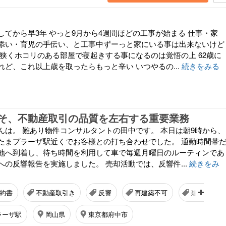
してから早3年 やっと9月から4週間ほどの工事が始まる 仕事・家
添い・育児の手伝い、と工事中ずーっと家にいる事は出来ないけど
、狭くホコリのある部屋で寝起きする事になるのは覚悟の上 62歳に
ど、これ以上歳を取ったらもっと辛い いつやるの...
続きをみる
そ、不動産取引の品質を左右する重要業務
んは。 難あり物件コンサルタントの田中です。 本日は朝9時から、
たまプラーザ駅近くでお客様との打ち合わせでした。 通勤時間帯
地へ到着し、待ち時間を利用して車で毎週月曜日のルーティンであ
の反響報告を実施しました。 売却活動では、反響件...
続きをみ
約書
不動産取引き
反響
再建築不可
建替え
ラーザ駅
岡山県
東京都府中市