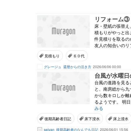
リフォーム③
床・壁紙の張替え
積もりがやっと出ま
件見積りを取るの
友人の知合いのリフ
見積もり
６０代
グレージュ
還暦からの活き方
2026/06/06 00:00
台風が水曜日
台風の進路を見る
と、南房総から九
から数キロしか離
るようです。 明
みる
後期高齢者日記
床下浸水
床上浸水
seiyan
後期高齢者のなんでも日記
2026/06/01 15:56