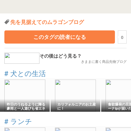
先を見据えてのムラゴンブログ
このタグの読者になる
0
その後はどう見る？
きままに書く商品先物ブログ
#
犬との生活
昨日のうねるように降る
カリフォルニアのお土産
食欲爆発の旦
豪雨と一人遊びも省エネ
に！
ーナipが届い
モードの茶ーちゃん
#
ランチ