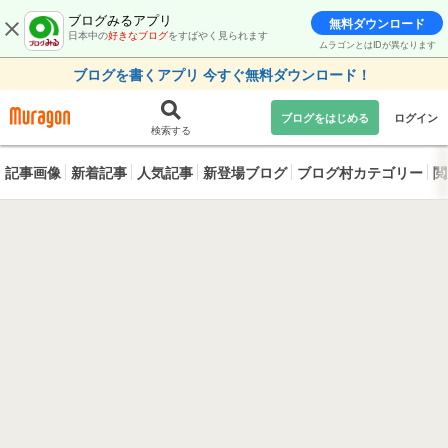
ブログみるアプリ
無料ダウンロード
日本中の
好きなブログ
をすばやく見られます
ムラゴンとはIDが異なります
ブログを書くアプリ 今すぐ無料ダウンロード！
ブログをはじめる
ログイン
検索する
記事画像
新着記事
人気記事
新登場ブログ
ブログ村カテゴリー
閲