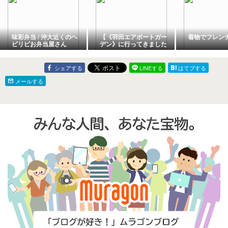
味彩弁当 / 沖大近くのヘ
【《羽田エアポートガー
着物でフレン
ビリピお弁当屋さん
デン》に行ってきました
★《しんぱち食堂》で昼
飲み★≪ご当地アイス自
販機へ大集合≫★夕食は
シェアする
LINEする
はてブする
『ミックスピザ』】
メールする