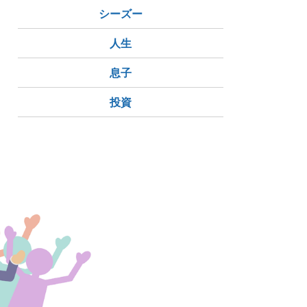
シーズー
人生
息子
投資