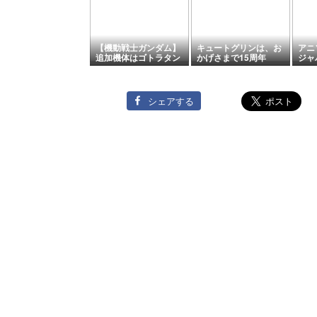
【機動戦士ガンダム】
キュートグリンは、お
アニ
追加機体はゴトラタン
かげさまで15周年
ジャパ
【バトルオペレーショ
ン2】
シェアする