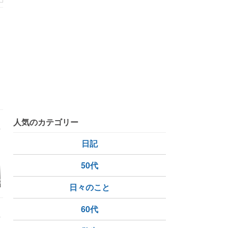
人気のカテゴリー
日記
50代
りがとうござい
【夏休み】どの向きが
うちの夏休み🍉
星稜高校と
パーラービーズ
一番いい？早朝の撮影
体験入学！
日々のこと
マビーズ正規品
会♪
ュ
レートセット♪
60代