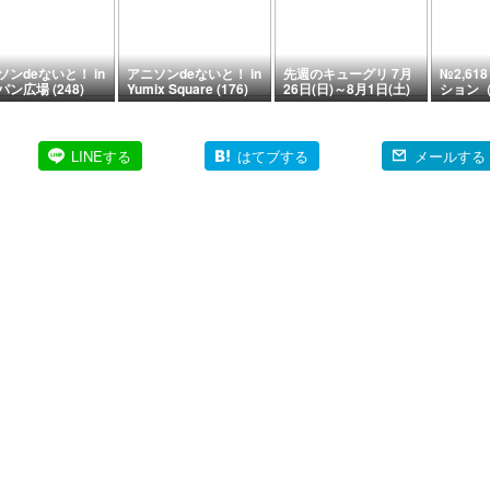
ソンdeないと！ in
アニソンdeないと！ in
先週のキューグリ 7月
№2,6
ン広場 (248)
Yumix Square (176)
26日(日)～8月1日(土)
ション（
鉄腕アト
LINEする
はてブする
メールする