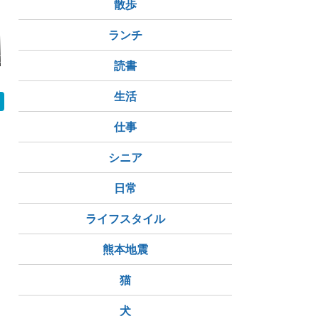
散歩
ランチ
18 邦画セレク
『スロウスタート』＆
『スーパーの裏でヤニ
アニメ視聴記録
アニメ） “
『スローループ』池袋
吸うふたり』見ました
8.5
読書
ム ”
eeo Storeポップアッ
(1～2話)
プショップ訪問レポ！
はなかさグッズGET🌸
生活
✨
仕事
シニア
日常
ライフスタイル
熊本地震
猫
犬