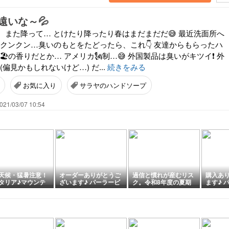
遠いな～💦
、また降って… とけたり降ったり春はまだまだだ😅 最近洗面所へ
 クンクン…臭いのもとをたどったら、これ👇 友達からもらったハ
🏖️の香りだとか… アメリカ🗽制…😅 外国製品は臭いがキツイ❗ 外
偏見かもしれないけど…) だ...
続きをみる
お気に入り
サラヤのハンドソープ
021/03/07 10:54
天候・猛暑注意！
オーダーありがとうご
過信と慣れが産むリス
購入あ
タリア♪マウンテ
ざいます♪ パーラービ
ク。令和8年度の夏期
ます♪ 
ゾートでの盲点✨
ーズ小分けセット♪
講習テスト結果を見て
可能ハ
✨熱中症注意とポイ
思うこと。
透明Lプ
♪」２０２６年@
ローマ市発！ロー
バチカン市国 現地
リア最新情報♪