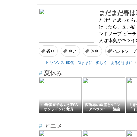
まだまだ春は
とけたと思ったら
行ったら、臭い😣
ンドソープ ビーチ
人は体臭がキツイ❗(
香り
臭い
体臭
ハンドソープ
ヒヤシンス
60代 気ままに 楽しく あるがままに
2
#
夏休み
中野美奈子さんがESS
西調布の幽霊との"シ
！悪
Eオンラインに出演！
ェアハウス" 後編
「イ
親子で学ぶ「暮らしを
ンリ
支える電気のひみつ」
❤️
ント
#
アニメ
地元
マ・
イタ