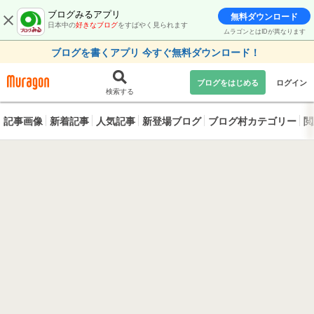
ブログみるアプリ
無料ダウンロード
日本中の
好きなブログ
をすばやく見られます
ムラゴンとはIDが異なります
ブログを書くアプリ 今すぐ無料ダウンロード！
ブログをはじめる
ログイン
検索する
記事画像
新着記事
人気記事
新登場ブログ
ブログ村カテゴリー
閲