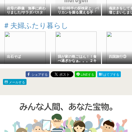
叔母の葬儀 無事に終わ
午前3時半の探検家と、バ
魂抜きをして
りました/サラダパスタ
リカンを握る震える手「
壇じまいしま
老犬と幻のダブリン」
#
夫婦ふたり暮らし
出石そば
我が家の晩ごはん！！食
四国旅行③
べ過ぎかなぁ。。。２キ
ロ増量していた事が判
明。
シェアする
LINEする
はてブする
メールする