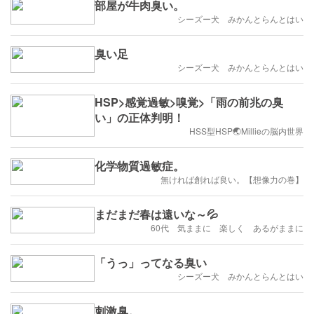
部屋が牛肉臭い。
シーズー犬 みかんとらんとはい
臭い足
シーズー犬 みかんとらんとはい
HSP>感覚過敏>嗅覚>「雨の前兆の臭
い」の正体判明！
HSS型HSP🌏Millieの脳内世界
化学物質過敏症。
無ければ創れば良い。【想像力の巻】
まだまだ春は遠いな～💦
60代 気ままに 楽しく あるがままに
「うっ」ってなる臭い
シーズー犬 みかんとらんとはい
刺激臭。