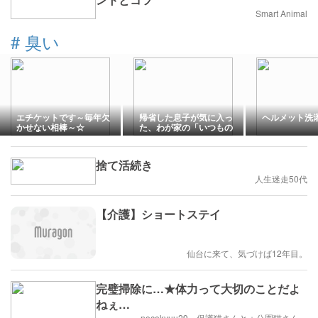
Smart Animal
#
臭い
エチケットです～毎年欠
帰省した息子が気に入っ
ヘルメット洗
かせない相棒～☆
た、わが家の「いつもの
香り」
捨て活続き
人生迷走50代
【介護】ショートステイ
仙台に来て、気づけば12年目。
完璧掃除に…★体力って大切のことだよ
ねぇ…
necokyuu29 保護猫さんと＋公園猫さん…