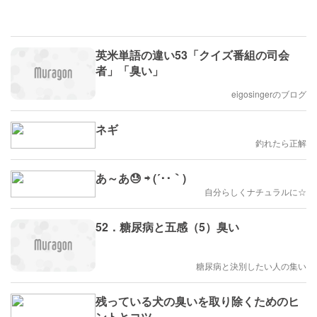
英米単語の違い53「クイズ番組の司会
者」「臭い」
eigosingerのブログ
ネギ
釣れたら正解
あ～あ😓 ⇨ (´･･｀)
自分らしくナチュラルに☆
52．糖尿病と五感（5）臭い
糖尿病と決別したい人の集い
残っている犬の臭いを取り除くためのヒ
ントとコツ