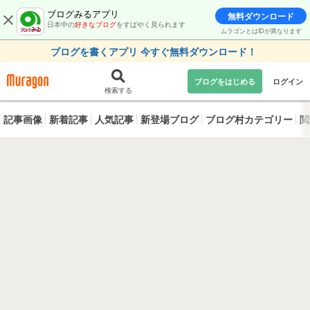
ブログみるアプリ
無料ダウンロード
日本中の
好きなブログ
をすばやく見られます
ムラゴンとはIDが異なります
ブログを書くアプリ 今すぐ無料ダウンロード！
ブログをはじめる
ログイン
検索する
記事画像
新着記事
人気記事
新登場ブログ
ブログ村カテゴリー
閲