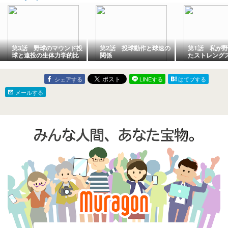
第3話 野球のマウンド投
第2話 投球動作と球速の
第1話 私が
球と遠投の生体力学的比
関係
たストレング
較
ーを目指す理
シェアする
LINEする
はてブする
メールする