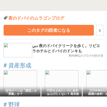
夜のドバイのムラゴンブログ
このタグの読者になる
0
دبي 夜のドバイクリークを歩く。リビエ
ラホテルとドバイのドンキも
村内伸弘のブログが好き😍
#
資産形成
住宅ローンは「固定」か
円安を止めたいのに金利
【2026年8
「変動」か？
は上げたくない？ 高市政
国債の金利・
権の政策矛盾から考える
イプをFPが解
「これからの投資戦略」
年・固定5年・
#
野球
選び方