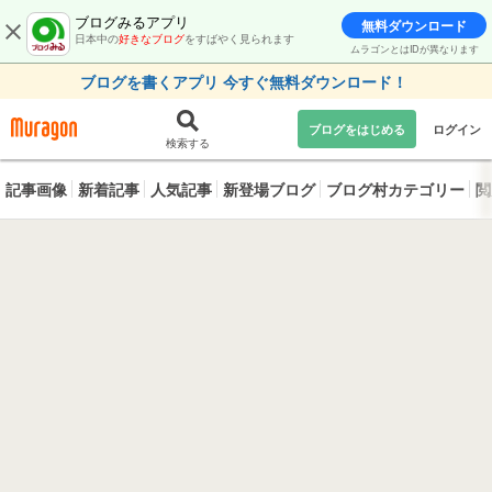
ブログみるアプリ
無料ダウンロード
日本中の
好きなブログ
をすばやく見られます
ムラゴンとはIDが異なります
ブログを書くアプリ 今すぐ無料ダウンロード！
ブログをはじめる
ログイン
検索する
記事画像
新着記事
人気記事
新登場ブログ
ブログ村カテゴリー
閲