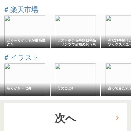
#
楽天市場
とろ～りケットが最高過
ラストポチ＆半額戦利品
今だけ半額！
ぎた
♩リンツで至福のおうち
ソックスとユ
カフェ
リーム。
#
イラスト
らくがき・七海
母のこと4
占ってみた202
次へ