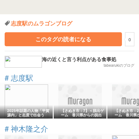
志度駅のムラゴンブログ
このタグの読者になる
0
海の近くと言う利点がある食事処
tabearukiのブログ
#
志度駅
2025年話題の人物「平賀
【さぬき市：7】＜脱出ゲ
【さぬき市：
源内」と志度で出会う
ーム 香川県からの脱出
ーム 香川県
＞
＞
#
神木隆之介