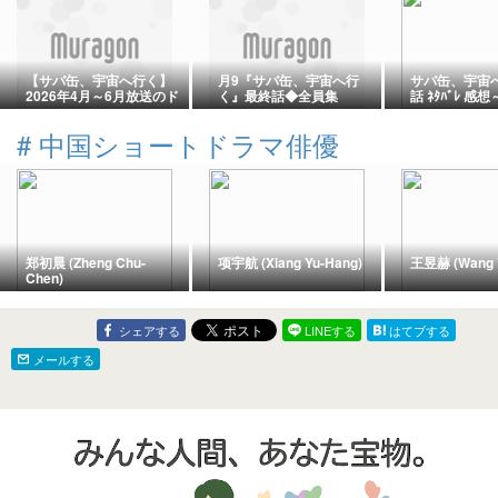
【サバ缶、宇宙へ行く】
月9『サバ缶、宇宙へ行
サバ缶、宇宙へ
2026年4月～6月放送のド
く』最終話◆全員集
話 ﾈﾀﾊﾞﾚ 
ラマランキング Part6
合！！
理できなかっ
#
中国ショートドラマ俳優
郑初晨 (Zheng Chu-
项宇航 (Xiang Yu-Hang)
王昱赫 (Wang 
Chen)
シェアする
LINEする
はてブする
メールする