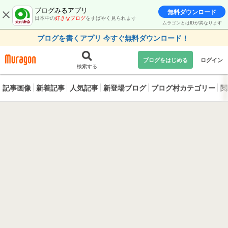
ブログみるアプリ
無料ダウンロード
日本中の
好きなブログ
をすばやく見られます
ムラゴンとはIDが異なります
ブログを書くアプリ 今すぐ無料ダウンロード！
ブログをはじめる
ログイン
検索する
記事画像
新着記事
人気記事
新登場ブログ
ブログ村カテゴリー
閲