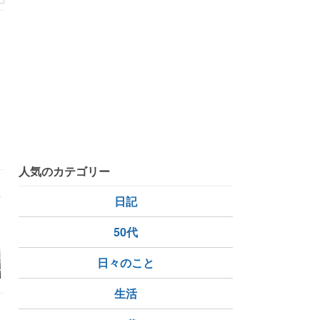
ニ
人気のカテゴリー
日記
50代
GPTにロティサリ
シリカゲルって何でで
Liberty 5 ProMaxのAI
埋もれる殺
日々のこと
ンのアレンジを
きてますか？
ボイスレコーダーとノ
封印】#1
コストコ食材で
イキャンイヤホンがも
ラ
ぜ麺を作ってみ
たらす最強のWeb会
生活
議・通話環境