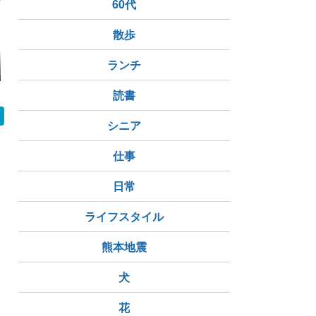
60代
散歩
見る会】Roy
『ビースト・オブ・リ
ランチ
【Dragon’sDogma2】
カプコン最
Legacyパック〜
ンカネーション』レビ
#2-16 バクバタルに到
ーマー目線
イテム②〜
ュー・評判まとめ｜戦
着【悟流と渉】
調を支える
闘は好評？不満点と最
と今後の注
読書
新アプデ情報
シニア
仕事
日常
ライフスタイル
熊本地震
犬
花