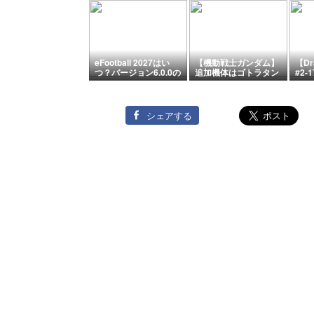
eFootball 2027はい
【機動戦士ガンダム】
【Dr
つ？バージョン6.0.0の
追加機体はゴトラタン
#2
新要素・配信日まとめ
【バトルオペレーショ
【悟
ン2】
シェアする