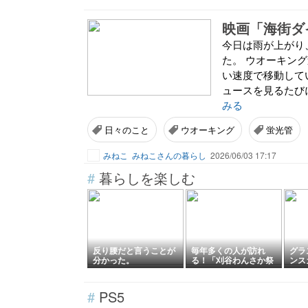
映画「海街ダ
今日は雨が上がり
た。 ウオーキン
い速度で移動して
ュースを見るたび
みる
日々のこと
ウオーキング
蛍光管
みねこ
みねこさんの暮らし
2026/06/03 17:17
#
暮らしを楽しむ
反り腰だと言うことが
毎年多くの人が訪れ
グラ
分かった。
る！「刈谷わんさか祭
ンス
り2026 花火大会」刈
人ナ
谷市 愛知
#
PS5