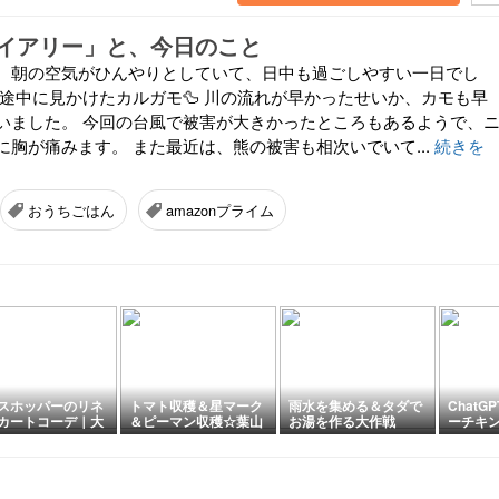
イアリー」と、今日のこと
、朝の空気がひんやりとしていて、日中も過ごしやすい一日でし
グ途中に見かけたカルガモ🦆 川の流れが早かったせいか、カモも早
いました。 今回の台風で被害が大きかったところもあるようで、
に胸が痛みます。 また最近は、熊の被害も相次いでいて...
続きを
おうちごはん
amazonプライム
スホッパーのリネ
トマト収穫＆星マーク
雨水を集める＆タダで
Chat
カートコーデ｜大
＆ピーマン収穫☆葉山
お湯を作る大作戦
ーチキ
チュラルコーデ
農園（8月初旬）
相談。
台湾ま
ました