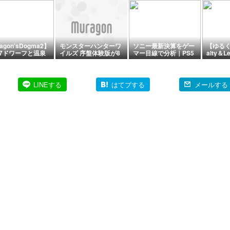
agon’sDogma2】
モンスターハンターワ
ソニー最新決算をゲー
【ゆるく
-17ドワーフと温泉
イルズ 序盤体験版が8
マー目線で分析｜PS5
alty＆
流と渉】
月5日（水）より配信
販売減でもゲーム事業
建築ア
開始！
は大幅増益
LINEする
はてブする
メールする