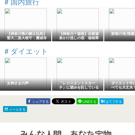
#
国内旅行
【神奈川県の郷土玩具】
【神奈川＊箱根】自家源
那智の滝(飛瀧
聖天二股大根守：寶戒寺
泉かけ流しの宿 箱根翠
｜夫婦円満＆子孫繁栄の
泉
ご利益
#
ダイエット
女神さまの声
「レジスタントスター
ダイエット中
チ」に望みを託している
べても大丈夫？
話
方を相談して
た
シェアする
LINEする
はてブする
メールする