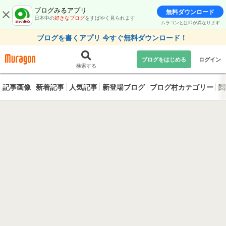
ブログみるアプリ
無料ダウンロード
日本中の
好きなブログ
をすばやく見られます
ムラゴンとはIDが異なります
ブログを書くアプリ 今すぐ無料ダウンロード！
ブログをはじめる
ログイン
検索する
記事画像
新着記事
人気記事
新登場ブログ
ブログ村カテゴリー
閲