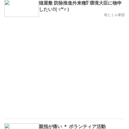
猫屋敷 防除推進外来種⁉️ 環境大臣に物申
したい!!( ߹꒳​߹ )
母とミル軍団
親指が痛い ＊ ボランティア活動