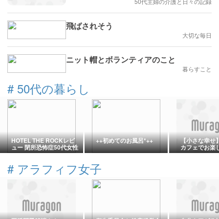
50代主婦の介護と日々の記録
飛ばされそう
大切な毎日
ニット帽とボランティアのこと
暮らすこと
#
50代の暮らし
HOTEL THE ROCKレビ
++初めてのお風呂*++
【小さな幸せ
ュー 閉所恐怖症50代女性
カフェでお楽
宿泊記
#
アラフィフ女子