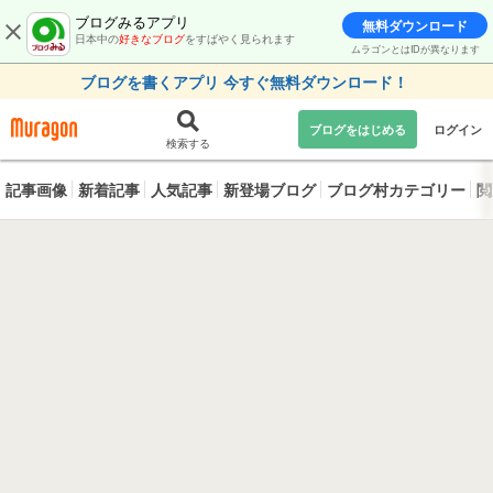
ブログみるアプリ
無料ダウンロード
日本中の
好きなブログ
をすばやく見られます
ムラゴンとはIDが異なります
ブログを書くアプリ 今すぐ無料ダウンロード！
ブログをはじめる
ログイン
検索する
記事画像
新着記事
人気記事
新登場ブログ
ブログ村カテゴリー
閲