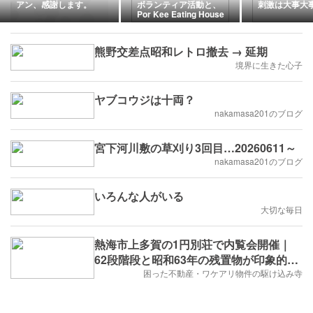
アン、感謝します。
ボランティア活動と、
刺激は大事大
Por Kee Eating House
1996のシャンパンポーク
リブ。
熊野交差点昭和レトロ撤去 → 延期
境界に生きた心子
ヤブコウジは十両？
nakamasa201のブログ
宮下河川敷の草刈り3回目…20260611～
nakamasa201のブログ
いろんな人がいる
大切な毎日
熱海市上多賀の1円別荘で内覧会開催｜
62段階段と昭和63年の残置物が印象的だ
った話
困った不動産・ワケアリ物件の駆け込み寺