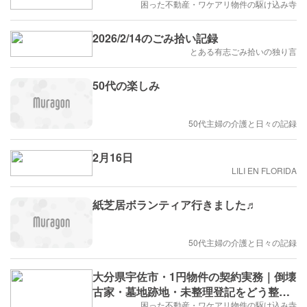
を検証
困った不動産・ワケアリ物件の駆け込み寺
2026/2/14のごみ拾い記録
とある有志ごみ拾いの独り言
50代の楽しみ
50代主婦の介護と日々の記録
2月16日
LILI EN FLORIDA
紙芝居ボランティア行きました♬
50代主婦の介護と日々の記録
大分県宇佐市・1円物件の契約実務｜倒壊
古家・墓地跡地・未整理登記をどう整理
するか
困った不動産・ワケアリ物件の駆け込み寺