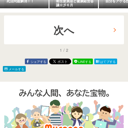
死活問題解消！！
衛生委員会と健康経営会
自分をアゲる
議☆彡６月
次へ
1
/
2
シェアする
LINEする
はてブする
メールする