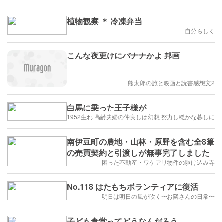
植物観察 ＊ 冷凍弁当
自分らしく
こんな夜更けにバナナかよ 邦画
熊太郎の旅と映画と読書感想文2
白馬に乗った王子様が
1952生れ 高齢夫婦の仲良しは幻想 努力し穏かな暮しに
南伊豆町の農地・山林・原野を含む全8筆
の売買契約と引渡しが無事完了しました
困った不動産・ワケアリ物件の駆け込み寺
No.118 はたもちボランティアに復活
明日は明日の風が吹く〜お隣さんの日常〜
子ども食堂ってどうなんだろう