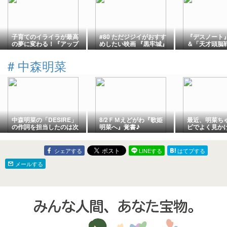
子育てのイライラが最高
#80 ただジジイがおすす
『デスノート
の夢に変わる！『アップ
めしたい映画 『黒牢城』
＆「天才頭脳
タウン・ガールズ』が教
ヒーロー」の
えてくれる「未来の親
【おすすめの
#
中森明菜
友」との絆│映画の紹介
集】
記事film dakota faninng
uptown girls fashionable
中森明菜の「DESIRE」
8/2ＦＭえどがわ『歌姫
最近、明菜ち
の作詞を担当したのは次
明菜へ』覚書♪
ビでよく見か
のうちだれ?
が・・アナタは
ん派 or 聖子
シェアする
LINEする
はてブする
メールする