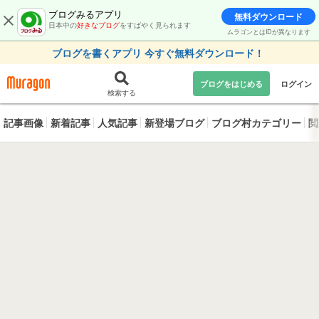
ブログみるアプリ
無料ダウンロード
日本中の
好きなブログ
をすばやく見られます
ムラゴンとはIDが異なります
ブログを書くアプリ 今すぐ無料ダウンロード！
ブログをはじめる
ログイン
検索する
記事画像
新着記事
人気記事
新登場ブログ
ブログ村カテゴリー
閲