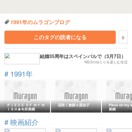
1991年のムラゴンブログ
このタグの読者になる
0
結婚35周年はスペインバルで（3月7日）
NEOのゆとりを楽しむ生活
#
1991年
ＰＩＥＣＥ ＯＦ ＭＹ Ｗ
花咲く旅路☆原由子
Piece on my
ＩＳＨ★今井美樹
美樹
#
映画紹介