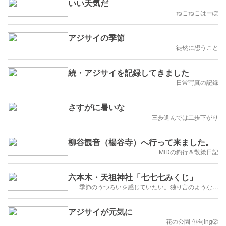
いい天気だ
ねこねこはーぽ
アジサイの季節
徒然に想うこと
続・アジサイを記録してきました
日常写真の記録
さすがに暑いな
三歩進んでは二歩下がり
柳谷観音（楊谷寺）へ行って来ました。
MIDの釣行＆散策日記
六本木・天祖神社「七七七みくじ」
季節のうつろいを感じていたい。独り言のような…
アジサイが元気に
花の公園 俳句ing②