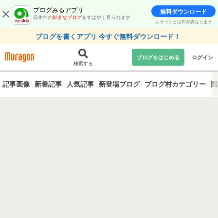
ブログみるアプリ
無料ダウンロード
日本中の
好きなブログ
をすばやく見られます
ムラゴンとはIDが異なります
ブログを書くアプリ 今すぐ無料ダウンロード！
ブログをはじめる
ログイン
検索する
記事画像
新着記事
人気記事
新登場ブログ
ブログ村カテゴリー
閲