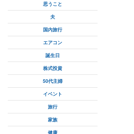
思うこと
夫
国内旅行
エアコン
誕生日
株式投資
50代主婦
イベント
旅行
家族
健康