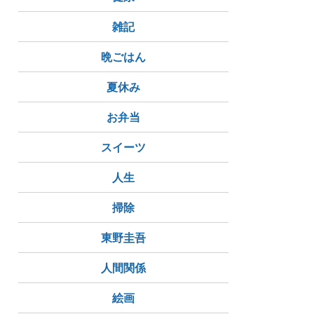
雑記
晩ごはん
夏休み
お弁当
スイーツ
人生
掃除
東野圭吾
人間関係
絵画