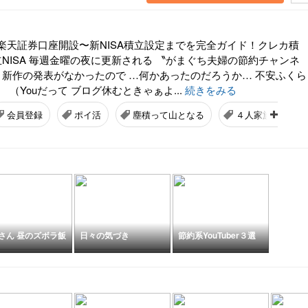
楽天証券口座開設〜新NISA積立設定までを完全ガイド！クレカ積
立NISA 毎週金曜の夜に更新される 〝がまぐち夫婦の節約チャンネ
く 新作の発表がなかったので …何かあったのだろうか… 不安ふくら
 （Youだって ブログ休むときゃぁよ...
続きをみる
会員登録
ポイ活
塵積って山となる
４人家族ぴーちの
さん 昼のズボラ飯
日々の気づき
節約系YouTuber３選