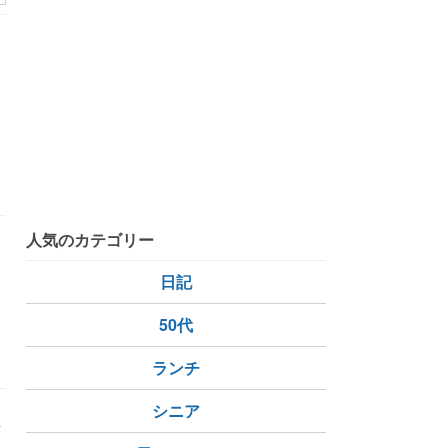
節約術
人気のカテゴリー
日記
50代
ランチ
シニア