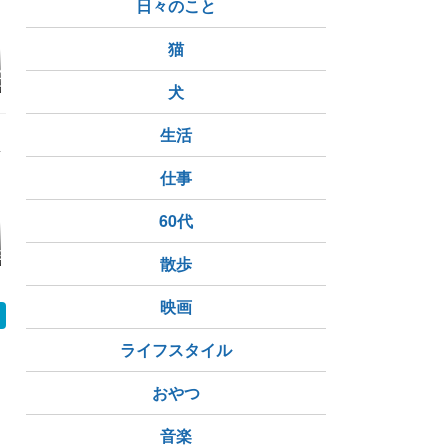
日々のこと
猫
ん地味な脇のキ
毎日安心して見られる
【韓国ドラマ】「暴君
韓国ドラマ 
立ってきた【愛
ドラマ【うれしい私た
のシェフ」感想
ランド｣ 感
犬
いたします】
ちの良い日】
金塊に群が
生活
仕事
60代
とジュノが最後
名脇役沢山ドラマ、円
韓国ドラマ 愛が来
韓国ドラマ
哀想だった【１
満最終回を迎えました
る 第１話あらすじ
る キャス
散歩
男】
【愛を処方いたしま
物紹介
す】
映画
ライフスタイル
おやつ
音楽