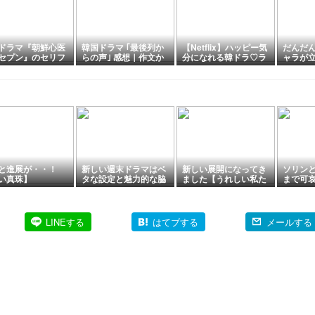
ドラマ『朝鮮心医
韓国ドラマ ｢最後列か
【Netflix】ハッピー気
だんだ
セプン』のセリフ
らの声｣ 感想｜作文か
分になれる韓ドラ♡ラ
ャラが
：「生きてこそ、
ら始まる危険な心理ス
ブストーリー
を処方
聞いて感じられる
リラー
す！」
と進展が・・！
新しい週末ドラマはベ
新しい展開になってき
ソリン
い真珠】
タな設定と魅力的な脇
ました【うれしい私た
まで可
役陣【愛が来る】
ちの良い日】
番目の
LINEする
はてブする
メールする