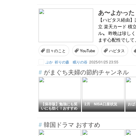
あ〜よかった
【ハピタス経由】
立 楽天カード 積
ル〟 昨晩は珍し
ます心配性でして、
日々のこと
YouTube
ハピタス
ぷか
祈りの森 眠りの谷
2025/01/25 23:55
#
がまぐち夫婦の節約チャンネル
【保存版】勉強にも笑
2月 NISA口座状況
おば
いにも効く！おすすめ
YouTuber10選【2025
年最新版】
#
韓国ドラマ おすすめ