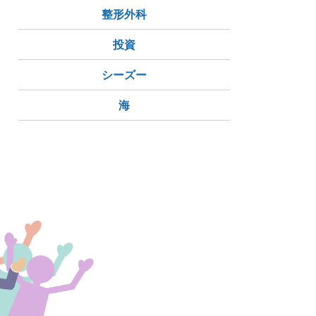
整形外科
投資
シーズー
海