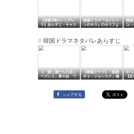
【深夜2時のシンデレ
韓国ドラマ『セイレー
韓国
ラ】あらすじ・キャス
ンのキス』のセリフよ
ユ・
ト・感想｜一途な年下
り：「ハン・ソラを愛
より
御曹司に胸キュン必至
したら死ぬ…」
見て
の韓国ドラマ
ので
#
韓国ドラマネタバレあらすじ
【「殺し屋たちの店シ
【韓国ドラマ】「医師
やっ
ーズン２」第６話 ワ
チャ・ジョンスク」感
【紅
ナ】
想
シェアする