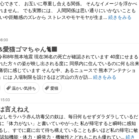
安心できて、 お互いに尊重し合える関係。 そんなイメージを浮かべ
れません。 でも実際には、 人間関係は思い通りにいかないことも
いや距離感のズレから ストレスやモヤモヤが生ま...
続きをみる
08:00
愛猫ゴマちゃん🐈‍⬛
 令和8年熊本地震 現在36名の死亡が確認されています 40度にせまる
れた方々の姿が映し出される度に 同県内に住んでいるのに何も出
痛切に感じています そんな中、あるニュースで 熊本アンテナショ
には 入場制限を設けるほど沢山の方が訪...
続きをみる
温かい気持ち
愛猫
 15:03
は言えねえ
なしモラハラ赤ん坊毒父の奴は、毎日何もせずダラダラしているだ
記に「体力がない」と書いていやがった 私が帰宅すると瞬時に感知
るし、すでに庭に出て待ち構えていることも多いほど私の帰宅に敏
・認知機能・体力・瞬発力・機敏性とどれもこれも優れてい...
続き