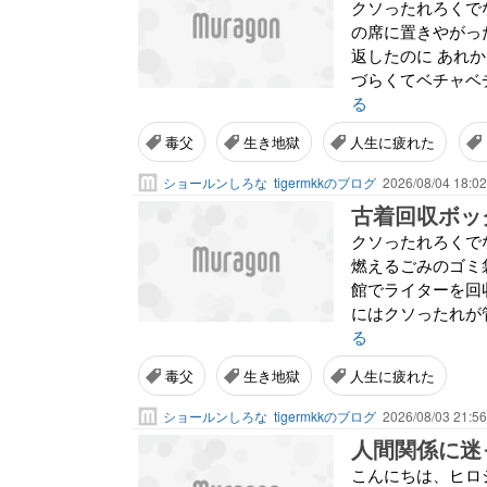
クソったれろくで
の席に置きやがっ
返したのに あれ
づらくてベチャベチ
る
毒父
生き地獄
人生に疲れた
ショールンしろな
tigermkkのブログ
2026/08/04 18:02
古着回収ボッ
クソったれろくで
燃えるごみのゴミ
館でライターを回
にはクソったれが管
る
毒父
生き地獄
人生に疲れた
ショールンしろな
tigermkkのブログ
2026/08/03 21:56
こんにちは、ヒロ