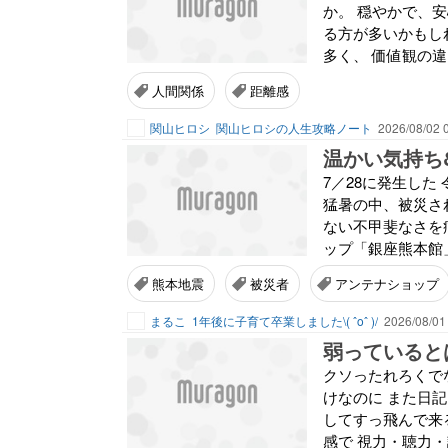
か。 穏やかで、
る方が多いかもし
多く、 価値観の違
人間関係
距離感
関山ヒロシ
関山ヒロシの人生攻略ノート
2026/08/02 
温かい気持ち&
7／28に発生した
猛暑の中、被災さ
ない不甲斐なさを
ップ「銀座熊本館」
熊本地震
被災者
アンテナショップ
まるこ
1年後に子育て卒業しました\( ˆoˆ )/
2026/08/01
弱っていると
クソったれろくで
けなのに また日
してすっ飛んで来
感で 視力・聴力