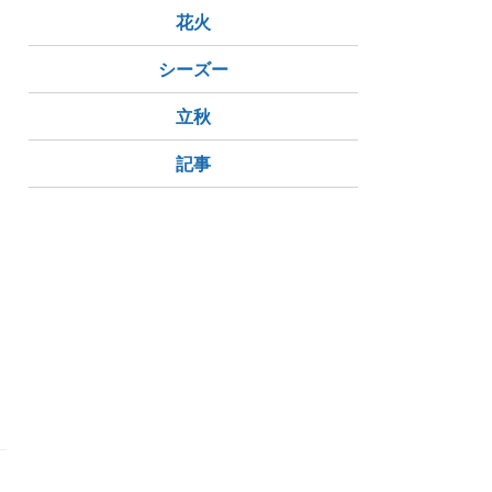
花火
シーズー
立秋
記事