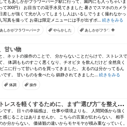
たしてもあしかがフラワーパーク駅に行って、園内にも入っちゃいま
って300円） お目当ての花手水見てきました 暑さでスマホのカメラ
日差しが強くて光が入ってしまうし人はいるしでうまく撮れなかっ
写真を撮って お昼は限定メニューには手が出ずポ...
続きをみる
あしかがフラワーパーク
やらかした
あしかがフラワーパーク
、甘い物
と、ネットの操作のことで、 分からないことだらけで、ストレス
て、 体調もものすごく悪くなり、チオビタ を飲んだけど 全然良く
ンビニに行って甘いものを買ってきました。 太るのは分かってるん
です。 甘いものを食べたら 鎮静されてきました...
続きをみる
体調
操作
8
人
間関係のストレスを軽くするために、まず“選び方”を整えていく
シです。 日々の幸福感は、 仕事や環境よりも、 人間関係から強く
と感じることはありませんか。 こちらの言葉が伝わらない。 相手
のか分からない。 価値観の違いからモヤモヤが積み重なっていく