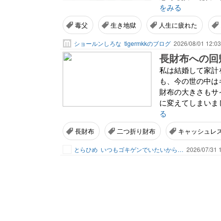
をみる
毒父
生き地獄
人生に疲れた
ショールンしろな
tigermkkのブログ
2026/08/01 12:03
長財布への回
私は結婚して家計
も、今の世の中は
財布の大きさもサ
に変えてしまいまし
る
長財布
二つ折り財布
キャッシュレ
とらひめ
いつもゴキゲンでいたいから…
2026/07/31 