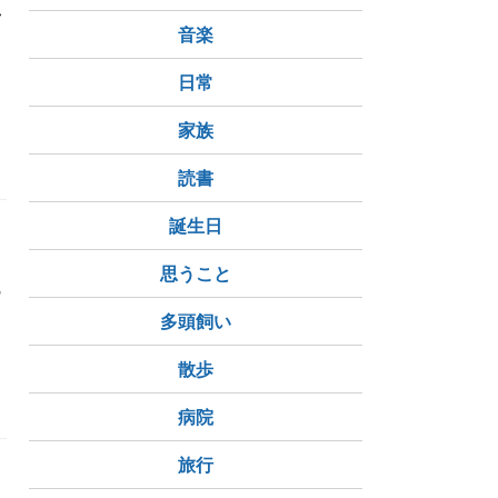
私
き
音楽
日常
家族
読書
誕生日
を
民
思うこと
館
多頭飼い
散歩
病院
旅行
う