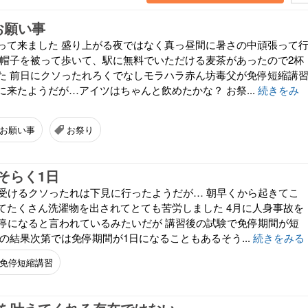
お願い事
って来ました 盛り上がる夜ではなく真っ昼間に暑さの中頑張って
の帽子を被って歩いて、駅に無料でいただける麦茶があったので2杯
た 前日にクソったれろくでなしモラハラ赤ん坊毒父が免停短縮講
来たようだが…アイツはちゃんと飲めたかな？ お祭...
続きをみ
お願い事
お祭り
そらく1日
を受けるクソったれは下見に行ったようだが… 朝早くから起きてこ
てたくさん洗濯物を出されてとても苦労しました 4月に人身事故を
免停になると言われているみたいだが 講習後の試験で免停期間が短
の結果次第では免停期間が1日になることもあるそう...
続きをみる
免停短縮講習