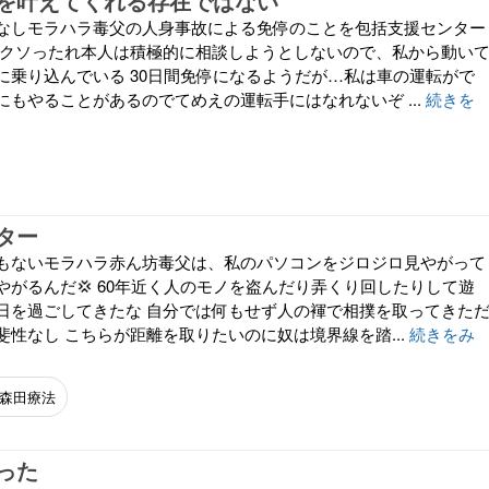
を叶えてくれる存在ではない
なしモラハラ毒父の人身事故による免停のことを包括支援センター
 クソったれ本人は積極的に相談しようとしないので、私から動い
に乗り込んでいる 30日間免停になるようだが…私は車の運転がで
にもやることがあるのでてめえの運転手にはなれないぞ ...
続きを
ター
もないモラハラ赤ん坊毒父は、私のパソコンをジロジロ見やがって
やがるんだ💢 60年近く人のモノを盗んだり弄くり回したりして遊
日を過ごしてきたな 自分では何もせず人の褌で相撲を取ってきた
性なし こちらが距離を取りたいのに奴は境界線を踏...
続きをみ
森田療法
った