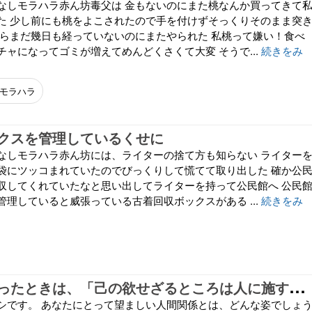
なしモラハラ赤ん坊毒父は 金もないのにまた桃なんか買ってきて
た 少し前にも桃をよこされたので手を付けずそっくりそのまま突
からまだ幾日も経っていないのにまたやられた 私桃って嫌い！食べ
ャになってゴミが増えてめんどくさくて大変 そうで...
続きをみ
モラハラ
クスを管理しているくせに
なしモラハラ赤ん坊には、ライターの捨て方も知らない ライター
袋にツッコまれていたのでびっくりして慌てて取り出した 確か公
収してくれていたなと思い出してライターを持って公民館へ 公民
理していると威張っている古着回収ボックスがある ...
続きをみ
人
間関係に迷ったときは、「己の欲せざるところは人に施すなかれ」に立ち返る
シです。 あなたにとって望ましい人間関係とは、どんな姿でしょ