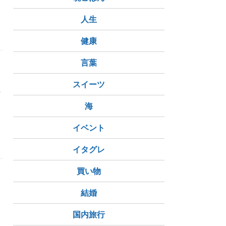
人生
健康
言葉
、
スイーツ
布
海
イベント
と
イタグレ
買い物
結婚
国内旅行