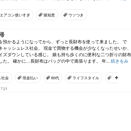
エアコン使いすぎ
猿知恵
ウソつき
帰
を預かるようになってから、ずっと長財布を使って来ました。 で
キャッシュレス社会。 現金で買物する機会が少なくなったせいか
イズダウンしている感じ。 娘も持ち歩くのに便利な二つ折りの財
た。 確かに…長財布はバッグの中で嵩張ります。 年...
続きをみ
ス社会
現金払い
60代
ライフスタイル
思ったこ
17:21