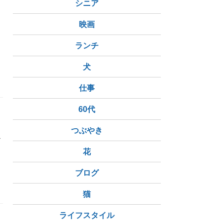
シニア
て
映画
ランチ
犬
仕事
60代
つぶやき
だ
花
ブログ
猫
ライフスタイル