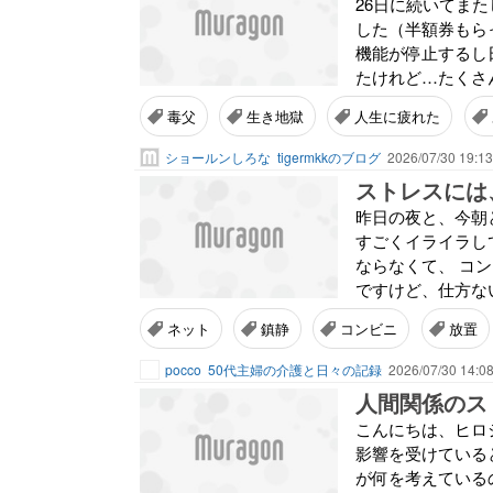
26日に続いてま
した（半額券もら
機能が停止するし
たけれど…たくさん
毒父
生き地獄
人生に疲れた
ショールンしろな
tigermkkのブログ
2026/07/30 19:13
ストレスには
昨日の夜と、今朝
すごくイライラし
ならなくて、 コ
ですけど、仕方ない
ネット
鎮静
コンビニ
放置
pocco
50代主婦の介護と日々の記録
2026/07/30 14:0
こんにちは、ヒロ
影響を受けている
が何を考えている