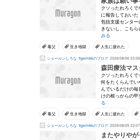
家族は願い事
クソったれろくで
に報告しておいた
包括支援センター
きないし、こちら
みる
毒父
生き地獄
人生に疲れた
ショールンしろな
tigermkkのブログ
2026/08/06 23:06
森田療法マス
クソったれろくで
何をたくらんでい
んでいるだけの毎
けの根っからの甲斐
る
毒父
生き地獄
人生に疲れた
ショールンしろな
tigermkkのブログ
2026/08/05 23:07
またやりやが