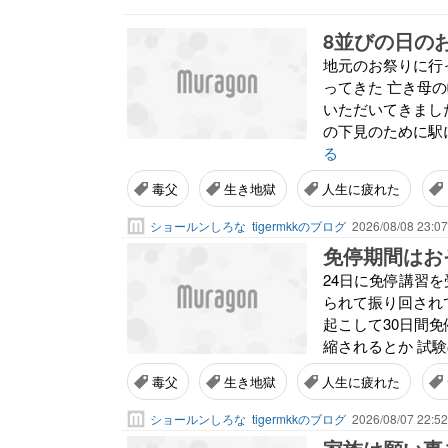
8並びの日の
地元のお祭りに行
ってきた 亡き母
いただいてきまし
の下見のために駅に
る
毒父
生き地獄
人生に疲れた
ショールンしろな
tigermkkのブログ
2026/08/08 23:07
免停期間はお
24日に免停講習
られて振り回され
起こして30日間
縮されるとか 試験
毒父
生き地獄
人生に疲れた
ショールンしろな
tigermkkのブログ
2026/08/07 22:52