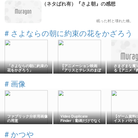
（ネタばれ有）『さよ朝』の感想
眠った村と壊れた橋。
#
さよならの朝に約束の花をかざろう
「さよならの朝に約束の
【アニメーション映画
さまざまな魔
花をかざろう」
『アリスとテレスのまぼ
る【アニメ『
ろし工場』】現代社会へ
ーレン』】オ
向けた "変化は悪" という
ナリオのミニ
#
画像
強烈なアンチテーゼとタ
信開始！
イトルに込められた意
味。
ファブリック分析用画像
Video Duplicate
【ゲーム資料(
の用意
Finder：動画だけでなく
イスト バケモ
画像の重複ファイルも検
トモンのドット
出できる
#
かつや