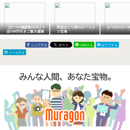
【かつや感謝祭2026】4
阿波おどり前のロースカ
かつやのカツ
品150円引きご飯大盛無
ツ定食
料期間中クーポン不可
シェアする
LINEする
はてブする
メールする