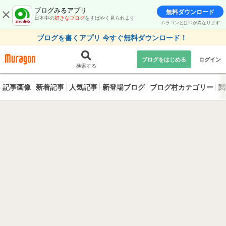
ブログみるアプリ
無料ダウンロード
日本中の
好きなブログ
をすばやく見られます
ムラゴンとはIDが異なります
ブログを書くアプリ 今すぐ無料ダウンロード！
ブログをはじめる
ログイン
検索する
記事画像
新着記事
人気記事
新登場ブログ
ブログ村カテゴリー
閲