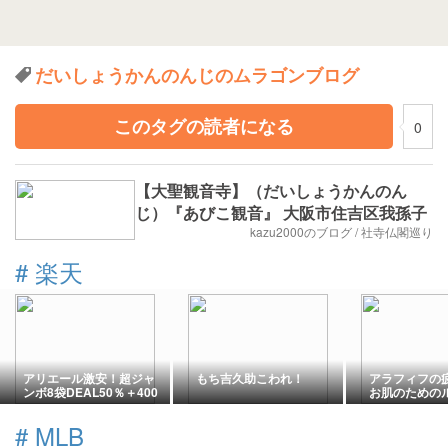
だいしょうかんのんじのムラゴンブログ
このタグの読者になる
0
【大聖観音寺】（だいしょうかんのん
じ）『あびこ観音』 大阪市住吉区我孫子
kazu2000のブログ / 社寺仏閣巡り
#
楽天
アリエール激安！超ジャ
もち吉久助こわれ！
アラフィフの
ンボ8袋DEAL50％＋400
お肌のための
円OFＦ！
ン♪毎日のケ
ないアイテム
#
MLB