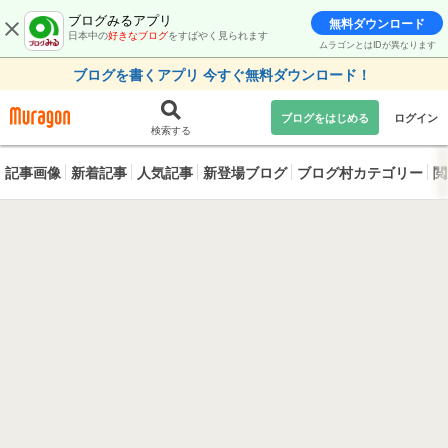
ブログみるアプリ
無料ダウンロード
日本中の
好きなブログ
をすばやく見られます
ムラゴンとはIDが異なります
ブログを書くアプリ 今すぐ無料ダウンロード！
ブログをはじめる
ログイン
検索する
記事画像
新着記事
人気記事
新登場ブログ
ブログ村カテゴリー
閲