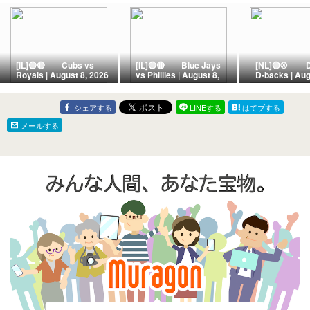
[IL]🔵🔴 Cubs vs
[IL]🔵🔴 Blue Jays
[NL]🔴⚾ Do
Royals | August 8, 2026
vs Phillies | August 8,
D-backs | Aug
| Kauffman Stadium
2026 | Citizens Bank
2026 | Chase
ー Suzuki and PCA
Park ー A
ー Desert Ma
Ignite a 2nd Inning
Masterpiece of Attrition!
Bartschmidt's
シェアする
LINEする
はてブする
Nightmare! Cubs Punish
Blue Jays Topple
Blast Stuns D
Royals' Mistakes to
Wheeler and Survive a
9th Inning Thri
メールする
Secure 6-4 Road Win
9th-Inning Philly Frenzy