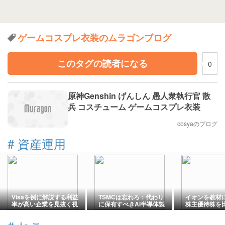
ゲームコスプレ衣装のムラゴンブログ
このタグの読者になる
0
原神Genshin げんしん 愚人衆執行官 散
兵 コスチューム ゲームコスプレ衣装
cosyaのブログ
#
資産運用
Visaを例に解説する利益
TSMCは忘れろ：代わり
イオンを教材
率が高い企業を見抜く視
に保有すべきAI半導体製
株主優待株を
点5選
造装置関連株2銘柄
点5選