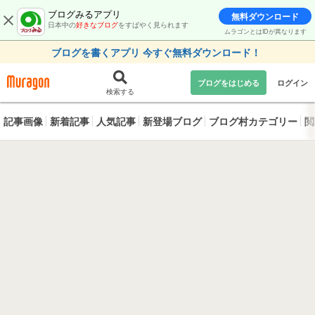
ブログみるアプリ
無料ダウンロード
日本中の
好きなブログ
をすばやく見られます
ムラゴンとはIDが異なります
ブログを書くアプリ 今すぐ無料ダウンロード！
ブログをはじめる
ログイン
検索する
記事画像
新着記事
人気記事
新登場ブログ
ブログ村カテゴリー
閲