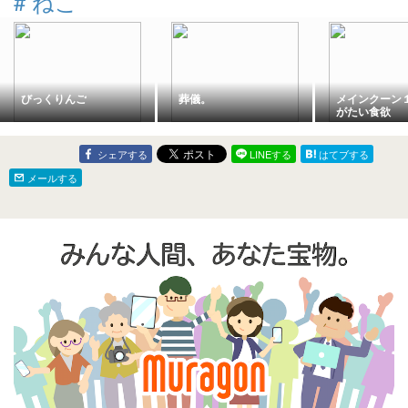
#
ねこ
びっくりんご
葬儀。
メインクーン
がたい食欲
シェアする
LINEする
はてブする
メールする