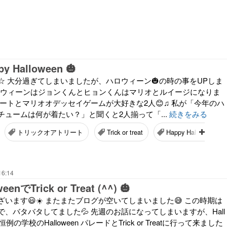
y Halloween 🎃
☆ 大分過ぎてしまいましたが、ハロウィーン🎃の時の事をUPしま
ハロウィーンはジョンくんとヒョンくんはマリオとルイージになりま
ートとマリオオデッセイゲームが大好きな2人😊♫ 私が「今年のハ
チュームは何が着たい？」と聞くと2人揃って「...
続きをみる
トリックオアトリート
Trick or treat
Happy Halloween
16:14
eenでTrick or Treat (^^) 🎃
います😃☀️ またまたブログが空いてしまいました😅 この時期は
、バタバタしてました💦 先週のお話になってしまいますが、Hall
恒例の学校のHalloween パレードとTrick or Treatに行って来ました