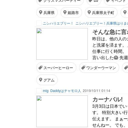
クリスマスパーティー
DJ
イベント
兵庫県
姫路市
兵庫県太子町
ニシハリエブリー！
そんな急に言
昨日は、他の人の
と洗濯を済ます。
仕事に行く時間。
言い出した😱 先
スーパーヒーロー
ワンダーウーマン
グアム
mlg
Daddyはチャモロ人
2019/10/11 01:14
カーナバル!
3月3日は日本で
す。 特別大きい
伝えます。 まぁ
せんねー。 でも、そ