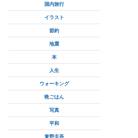
レゼント
姫路出会い
サンタクロース
国内旅行
JR姫路駅
JR東姫路駅
イラスト
節約
備
地震
う
と
本
人生
ウォーキング
晩ごはん
写真
を
平和
ま
東野圭吾