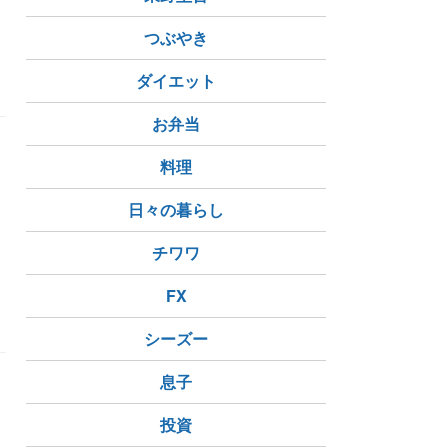
つぶやき
ダイエット
お弁当
料理
日々の暮らし
チワワ
FX
シーズー
息子
投資