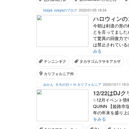
cosya
cosyaのブログ
2022/01/05 18:34
ハロウィンの
今朝は剣道の形の
とを言ってました
て驚異の回復力で
は禁止されている
みる
テンニンギク
タカサゴムラサキアカザ
カリフォルニア州
みかん
モモの日々 in カリフォルニア
2020/10/11 16:0
12/22はD
✨12月イベント情報✨ 
QUINN 【姫路
年の年末を盛り上げて
をみる