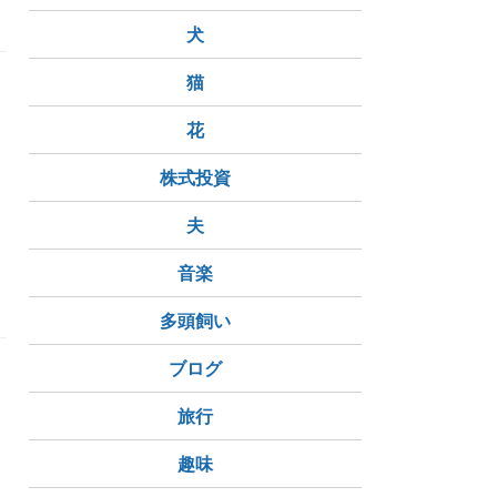
犬
猫
こ
花
株式投資
夫
ハヤトウリ漬け物
ビアードパパ
シュークリーム
クリ
音楽
多頭飼い
ブログ
旅行
趣味