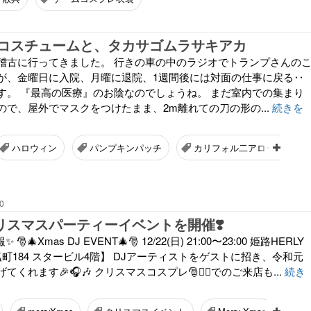
コスチュームと、タカサゴムラサキアカ
稽古に行ってきました。 行きの車の中のラジオでトランプさんの
が、金曜日に入院、月曜に退院、1週間後には対面の仕事に戻る‥
す。 『最高の医療』のお陰なのでしょうね。 まだ室内での集まり
ので、屋外でマスクをつけたまま、2m離れての刀の形の...
続きを
ハロウィン
パンプキンパッチ
カリフォル二アロール
0
Jクリスマスパーティーイベントを開催❣️
🎄Xmas DJ EVENT🎄🎅 12/22(日) 21:00〜23:00 姫路HERLY
市塩町184 スタービル4階】 DJアーティストをゲストに招き、令和元
くれます🎉🎧🎶 クリスマスコスプレ🎅👯‍♀️でのご来店も...
続き