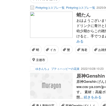
Pinkyringコスプレ一覧
Pinkyringコスプレ一覧
2025/0
蛸たん
おはようございま
ドリンクに青汁と
幼少期からこの雑
けると、手でつま
みる
蛸
イカ
蟹
海老
お雑
京都市
ゆきんちょ
プティハッピーの花束
2022/10/28 10:23
原神Genshin げ
ww.cos-ya.co
す。 素材：高級ポ
態...
続きをみる
愚人衆執行官
原神Genshin げんしん