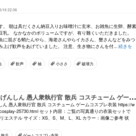
6/16 22:36
す。 朝は具だくさん納豆入りお味噌汁に玄米、お雑魚に生卵、酵
豆乳。 なかなかのボリュームですが、有り難くいただきました。
魚に混ざる蛸たんやら、海老さんやらイカさん、蟹さんなどをみつ
み上げ歓声をあげていました。 注意、生き物にさんを付...
続きを
魚
歓声
袖
小ささ
破壊力
神Genshin げんしん 愚人衆執行官 散兵 コスチューム ゲームコスプレ
んしん 愚人衆執行官 散兵 コスチューム ゲームコスプレ衣装 https://w
m/jp-cosplay-25730.html セット内容：ご覧の写真通りの衣装セットで
リエステル サイズ：XS、S、M、L、XL カラー：画像ご参考 状
散兵
ゲームコスプレ衣装