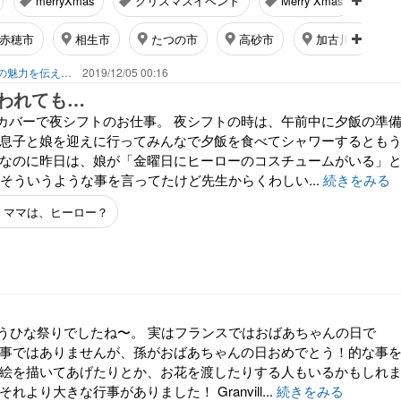
merryXmas
クリスマスイベント
Merry Xmas
プ
赤穂市
相生市
たつの市
高砂市
加古川市
ニシハリエブリー！兵庫県はりまの魅力を伝えるブログ【西播磨】
2019/12/05 00:16
われても…
カバーで夜シフトのお仕事。 夜シフトの時は、午前中に夕飯の準
 息子と娘を迎えに行ってみんなで夕飯を食べてシャワーするとも
 なのに昨日は、娘が「金曜日にヒーローのコスチュームがいる」
週そういうような事を言ってたけど先生からくわしい...
続きをみる
ママは、ヒーロー？
いうひな祭りでしたね〜。 実はフランスではおばあちゃんの日で
行事ではありませんが、孫がおばあちゃんの日おめでとう！的な事
ー絵を描いてあげたりとか、お花を渡したりする人もいるかもしれ
れより大きな行事がありました！ Granvill...
続きをみる