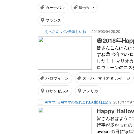
カーナバル
酔っ払い
フランス
えっさん
パン美味しいね！
2019/03/04 20:20
🎃2018年Happ
皆さんこんばんは
すね😊 今年の
した！！ マリオカ
ロウィーンのコス
ハロウィーン
スーパーマリオ & ルイージ
ロサンゼルス
アメリカ
Aiママ
☆AiママのあれこれLA生活日記☆
2018/11/19 
Happy Hallow
皆さんおはようござ
行事が多かったので
oween の日に毎年