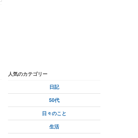
費
西友
人気のカテゴリー
日記
50代
日々のこと
下着
生活