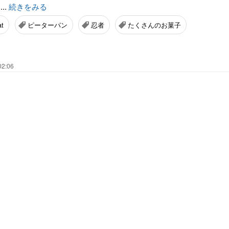
..
続きをみる
at
ピーターパン
忍者
たくさんのお菓子
02:06