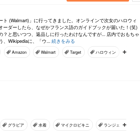
ト (Walmart)」に行ってきました。オンラインで次女のハロウィ
オーダーしたら、なぜかフランス語のガイドブックが届いた！(笑)
の？と思いつつ、返品しに行ったわけなんですが... 店内でおもちゃ
、Wikipediaに、「ウ...
続きをみる
Amazon
Walmart
Target
ハロウィン
年間
グラビア
水着
マイクロビキニ
ランジェリー