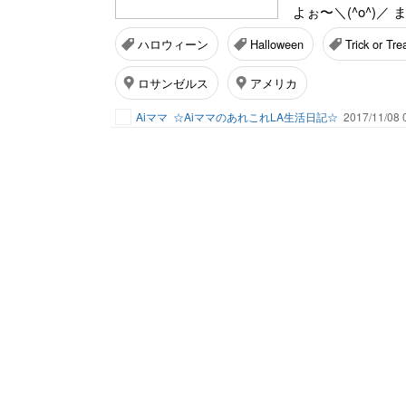
よぉ〜＼(^o^)／ ま.
ハロウィーン
Halloween
Trick or Tre
ロサンゼルス
アメリカ
Aiママ
☆AiママのあれこれLA生活日記☆
2017/11/08 