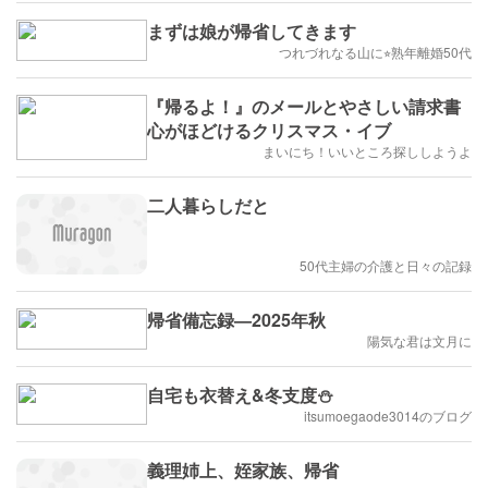
まずは娘が帰省してきます
つれづれなる山に⭐︎熟年離婚50代
『帰るよ！』のメールとやさしい請求書
心がほどけるクリスマス・イブ
まいにち！いいところ探ししようよ
二人暮らしだと
50代主婦の介護と日々の記録
帰省備忘録—2025年秋
陽気な君は文月に
自宅も衣替え&冬支度⛄️
itsumoegaode3014のブログ
義理姉上、姪家族、帰省