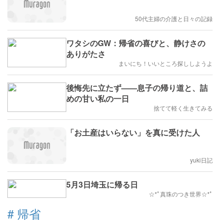
50代主婦の介護と日々の記録
ワタシのGW：帰省の喜びと、静けさの
ありがたさ
まいにち！いいところ探ししようよ
後悔先に立たず——息子の帰り道と、詰
めの甘い私の一日
捨てて軽く生きてみる
「お土産はいらない」を真に受けた人
yuki日記
5月3日埼玉に帰る日
☆*ﾟ真珠のつき世界☆*ﾟ
#
帰省