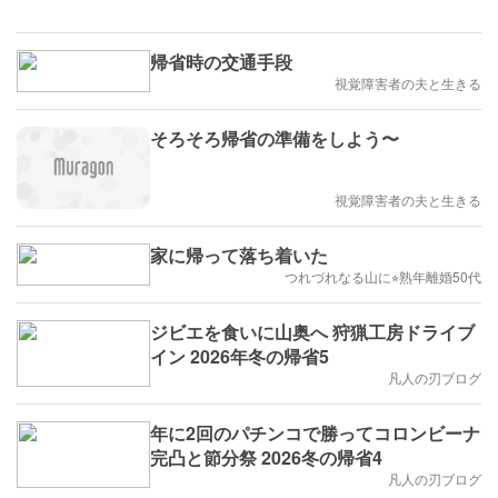
帰省時の交通手段
視覚障害者の夫と生きる
そろそろ帰省の準備をしよう〜
視覚障害者の夫と生きる
家に帰って落ち着いた
つれづれなる山に⭐︎熟年離婚50代
ジビエを食いに山奥へ 狩猟工房ドライブ
イン 2026年冬の帰省5
凡人の刃ブログ
年に2回のパチンコで勝ってコロンビーナ
完凸と節分祭 2026冬の帰省4
凡人の刃ブログ