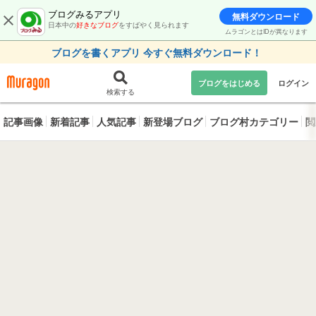
ブログみるアプリ
無料ダウンロード
日本中の
好きなブログ
をすばやく見られます
ムラゴンとはIDが異なります
ブログを書くアプリ 今すぐ無料ダウンロード！
ブログをはじめる
ログイン
検索する
記事画像
新着記事
人気記事
新登場ブログ
ブログ村カテゴリー
閲