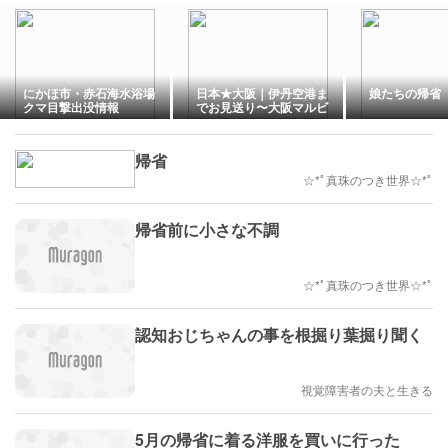
にかほ市・赤石海水浴場
日本★大阪｜伊丹空港ま
娘たちの帰省
クマ目撃出没情報
でお見送り〜大阪マルビ
ルからリムジンバス〜
(2026.08.05)
帰省
☆*ﾟ真珠のつき世界☆*ﾟ
帰省前に小さな不調
☆*ﾟ真珠のつき世界☆*ﾟ
認知おじちゃんの事を根掘り葉掘り聞く
視覚障害者の夫と生きる
5月の帰省に着る洋服を買いに行った