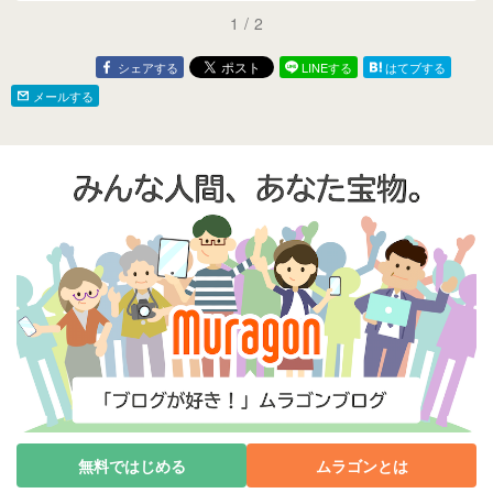
1
/
2
シェアする
LINEする
はてブする
メールする
無料ではじめる
ムラゴンとは