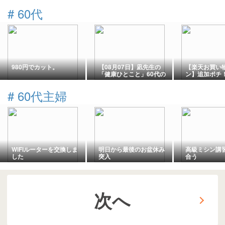
#
60代
980円でカット。
【08月07日】凪先生の
【楽天お買い
「健康ひとこと」60代の
ン】追加ポチ
あなたへ
舗無事ゴール
#
60代主婦
WiFiルーターを交換しま
明日から最後のお盆休み
高級ミシン講
した
突入
合う
次へ