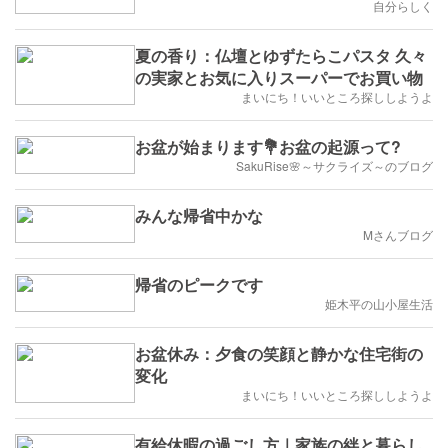
自分らしく
夏の香り：仏壇とゆずたらこパスタ 久々
の実家とお気に入りスーパーでお買い物
まいにち！いいところ探ししようよ
お盆が始まります💐お盆の起源って?
SakuRise🌸～サクライズ～のブログ
みんな帰省中かな
Mさんブログ
帰省のピークです
姫木平の山小屋生活
お盆休み：夕食の笑顔と静かな住宅街の
変化
まいにち！いいところ探ししようよ
有給休暇の過ごし方｜家族の絆と暮らし