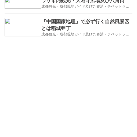
ラサ市内観光・大昭寺広場及び八角街
成都観光・成都現地ガイド及び九寨溝・チベットラサ観光紹介
『中国国家地理』で必ず行く自然風景区
とは稲城亜丁
成都観光・成都現地ガイド及び九寨溝・チベットラサ観光紹介