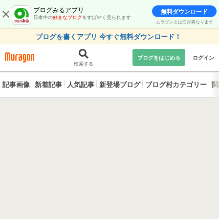
ブログみるアプリ
無料ダウンロード
日本中の
好きなブログ
をすばやく見られます
ムラゴンとはIDが異なります
ブログを書くアプリ 今すぐ無料ダウンロード！
ブログをはじめる
ログイン
検索する
記事画像
新着記事
人気記事
新登場ブログ
ブログ村カテゴリー
閲