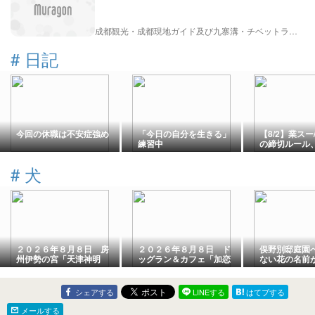
成都観光・成都現地ガイド及び九寨溝・チベットラサ観光紹介
#
日記
今回の休職は不安症強め
「今日の自分を生きる」
【8/2】業スー
練習中
の締切ルール
【1,732円】
#
犬
２０２６年８月８日 房
２０２６年８月８日 ド
俣野別邸庭園
州伊勢の宮「天津神明
ッグラン＆カフェ「加恋
ない花の名前
宮」令和８年８月８日の
ちゃん家（かれんちゃん
夏詣（千葉県鴨川市）
ち）」（千葉県千葉市緑
区）
シェアする
LINEする
はてブする
メールする