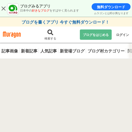
ブログみるアプリ
無料ダウンロード
日本中の
好きなブログ
をすばやく見られます
ムラゴンとはIDが異なります
ブログを書くアプリ 今すぐ無料ダウンロード！
ブログをはじめる
ログイン
検索する
記事画像
新着記事
人気記事
新登場ブログ
ブログ村カテゴリー
閲