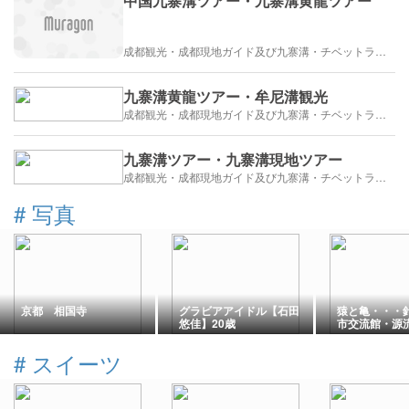
中国九寨溝ツアー・九寨溝黄龍ツアー
成都観光・成都現地ガイド及び九寨溝・チベットラサ観光紹介
九寨溝黄龍ツアー・牟尼溝観光
成都観光・成都現地ガイド及び九寨溝・チベットラサ観光紹介
九寨溝ツアー・九寨溝現地ツアー
成都観光・成都現地ガイド及び九寨溝・チベットラサ観光紹介
#
写真
京都 相国寺
グラビアアイドル【石田
猿と亀・・・
悠佳】20歳
市交流館・源
帰来」
#
スイーツ