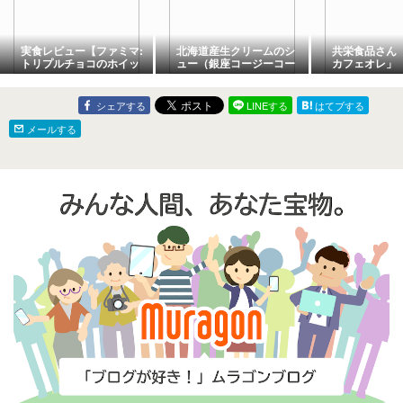
実食レビュー【ファミマ:
北海道産生クリームのシ
共栄食品さ
トリプルチョコのホイッ
ュー（銀座コージーコー
カフェオレ」
プデニッシュ】カロリ
ナー・GINZA Cozy
ー・消費期限などもご紹
Corner）｜値段・カロリ
介！
ー・口コミ実食レビュー
シェアする
LINEする
はてブする
メールする