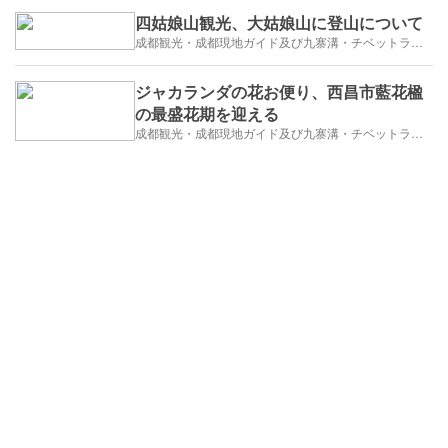
四姑娘山観光、大姑娘山に登山について
成都観光・成都現地ガイド及び九寨溝・チベットラサ観光紹介
ジャカランダの花お便り、西昌市藍花楹
の最盛花期を迎える
成都観光・成都現地ガイド及び九寨溝・チベットラサ観光紹介