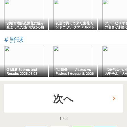
浜離宮恩賜庭園花に蝶が
花屋で買って来た生花 リ
ブルーピリオ
止まってた撮り損ねの画
ンドウ クルクマ アルスト
の名言が刺さ
像を加工してみました
ロメリア ケイトウ カーネ
「なんとかな
ーション トルコキキョウ
る私の学生時
#
野球
の花束です
⚾️ MLB Scores and
[IL]🔵🔴 Astros vs
【29年ぶりの
Results 2026.08.08
Padres | August 8, 2026
の甲子園、大
| Petco Park ー
本文理に逆転
Smith's Sledgehammer
108回全国高
and Hader's Heat!
権
Astros Grind Down
次へ
Padres in 6-3 Thriller
1
/
2