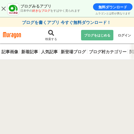
ブログみるアプリ
無料ダウンロード
日本中の
好きなブログ
をすばやく見られます
ムラゴンとはIDが異なります
ブログを書くアプリ 今すぐ無料ダウンロード！
ブログをはじめる
ログイン
検索する
記事画像
新着記事
人気記事
新登場ブログ
ブログ村カテゴリー
閲