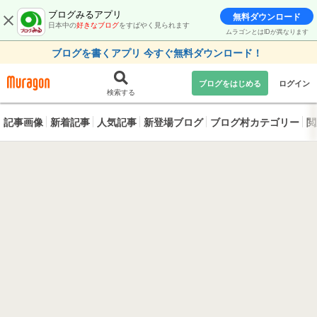
ブログみるアプリ
無料ダウンロード
日本中の
好きなブログ
をすばやく見られます
ムラゴンとはIDが異なります
ブログを書くアプリ 今すぐ無料ダウンロード！
ブログをはじめる
ログイン
検索する
記事画像
新着記事
人気記事
新登場ブログ
ブログ村カテゴリー
閲