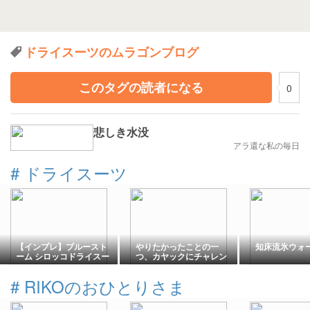
ドライスーツのムラゴンブログ
このタグの読者になる
0
悲しき水没
アラ還な私の毎日
#
ドライスーツ
【インプレ】ブルースト
やりたかったことの一
知床流氷ウォ
ーム シロッコドライスー
つ、カヤックにチャレン
ツファーストインプレッ
ジしました
ション
#
RIKOのおひとりさま