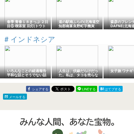
春季 青春１８きっぷ ２日
道の駅南ふらの(北海道空
森彦のフレン
目⑤ 喫茶室 豆灯(トウト
知郡南富良野町字幾寅
DAFNE(北
ウ 網走郡美幌町仲町2丁
687)
央区北一条西1
目80-1 )
#
インドネシア
いろんなことの経過報告
人生は、伏線だらけだっ
女子旅 ワナギ
平和な話とそうでない話
た。私は、タコを売らな
かった。
シェアする
LINEする
はてブする
メールする