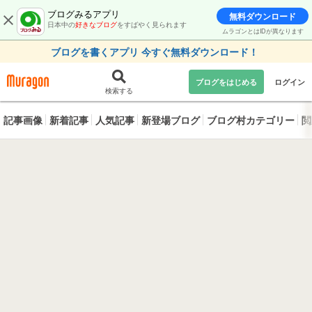
ブログみるアプリ
無料ダウンロード
日本中の
好きなブログ
をすばやく見られます
ムラゴンとはIDが異なります
ブログを書くアプリ 今すぐ無料ダウンロード！
ブログをはじめる
ログイン
検索する
記事画像
新着記事
人気記事
新登場ブログ
ブログ村カテゴリー
閲