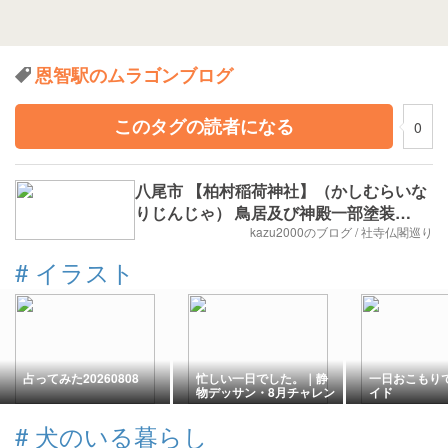
恩智駅のムラゴンブログ
このタグの読者になる
0
八尾市 【柏村稲荷神社】（かしむらいな
りじんじゃ） 鳥居及び神殿一部塗装
（2019年11月10日）1回目
kazu2000のブログ / 社寺仏閣巡り
#
イラスト
占ってみた20260808
忙しい一日でした。｜静
一日おこもり
物デッサン・8月チャレン
イド
ジDay129/365日
#
犬のいる暮らし