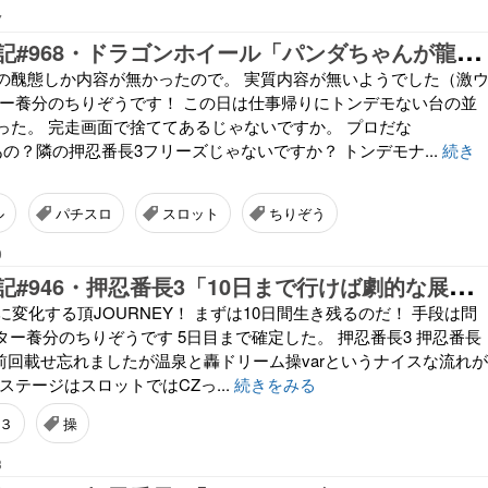
7
ち
りぞう回胴記#968・ドラゴンホイール「パンダちゃんが龍と戦うお話です・其の壱」
の醜態しか内容が無かったので。 実質内容が無いようでした（激
ター養分のちりぞうです！ この日は仕事帰りにトンデモない台の並
った。 完走画面で捨ててあるじゃないですか。 プロだな
あの？隣の押忍番長3フリーズじゃないですか？ トンデモナ...
続き
ル
パチスロ
スロット
ちりぞう
0
ち
りぞう回胴記#946・押忍番長3「10日まで行けば劇的な展開・其の弐」
に変化する頂JOURNEY！ まずは10日間生き残るのだ！ 手段は問
スター養分のちりぞうです 5日目まで確定した。 押忍番長3 押忍番長
 前回載せ忘れましたが温泉と轟ドリーム操varというナイスな流れが
ステージはスロットではCZっ...
続きをみる
３
操
3