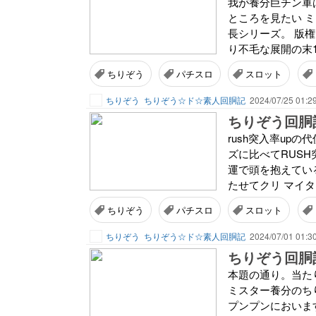
我が養分巨チン軍
ところを見たい 
長シリーズ。 版
り不毛な展開の末1
ちりぞう
パチスロ
スロット
ちりぞう
ちりぞう☆ド☆素人回胴記
2024/07/25 01:2
ちりぞう回胴記
rush突入率up
ズに比べてRUS
運で頭を抱えてい
たせてクリ マイタ
ちりぞう
パチスロ
スロット
ちりぞう
ちりぞう☆ド☆素人回胴記
2024/07/01 01:3
本題の通り。当た
ミスター養分のちり
プンプンにおいます