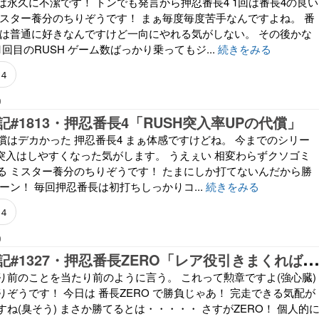
は永久に不潔です！ トンでも発言から押忍番長4 1回は番長4の良い
ミスター養分のちりぞうです！ まぁ毎度毎度苦手なんですよね。 番
権は普通に好きなんですけど一向にやれる気がしない。 その後かな
回目のRUSH ゲーム数ばっかり乗ってもジ...
続きをみる
４
9
#1813・押忍番長4「RUSH突入率UPの代償」
の代償はデカかった 押忍番長4 まぁ体感ですけどね。 今までのシリー
H突入はしやすくなった気がします。 うえぇい 相変わらずクソゴミ
る ミスター養分のちりぞうです！ たまにしか打てないんだから勝
ーン！ 毎回押忍番長は初打ちしっかりコ...
続きをみる
４
0
りぞう回胴記#1327・押忍番長ZERO「レア役引きまくれば完走できる
り前のことを当たり前のように言う。 これって勲章ですよ(強心臓)
ぞうです！ 今日は 番長ZERO で勝負じゃあ！ 完走できる気配が
ね(臭そう) まさか勝てるとは・・・・・ さすがZERO！ 個人的