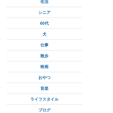
生活
シニア
60代
犬
仕事
散歩
映画
おやつ
音楽
ち
説」
ライフスタイル
に
ブログ