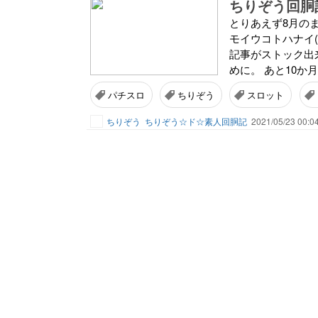
ちりぞう回胴
とりあえず8月の
モイウコトハナイ(
記事がストック出
めに。 あと10か
パチスロ
ちりぞう
スロット
ちりぞう
ちりぞう☆ド☆素人回胴記
2021/05/23 00:0