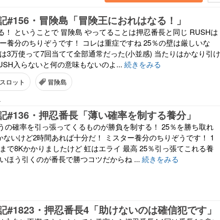
記#156・冒険島「冒険王におれはなる！」
！ ということで 冒険島 やってることは押忍番長と同じ RUSHは
ー養分のちりぞうです！ コレは重症ですね 25％の壁は厳しいな
は3万使って7回当てて全部通常だった(小並感) 当たりはかなり引
USH入らないと何の意味もないのよ...
続きをみる
スロット
冒険島
4
記#136・押忍番長「薄い確率を制する養分」
うの確率を引っ張ってくるものが勝負を制する！ 25％を勝ち取れ
かないけど2時間あれば十分だ！ ミスター養分のちりぞうです！ 1
まで8Kかかりましたけど 虹はエライ 最高 25％引っ張てこれる養
いほう引くのが番長で勝つコツだからね ...
続きをみる
1
記#1823・押忍番長4「助けないのは確信犯です」