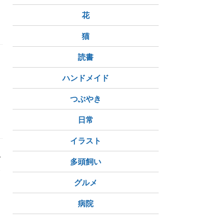
花
猫
ち
弐」
読書
ハンドメイド
つぶやき
日常
イラスト
ち
壱」
ガ
多頭飼い
養
グルメ
病院