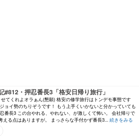
記#812・押忍番長3「格安日帰り旅行」
させてくれよオラぁん(懇願) 格安の修学旅行はトンデモ事態です
ンジョイ勢のちりぞうです！ もう上手くいかないと分かっていても
押忍番長3 この台やれる、やれない、が激しくて怖い。 会社帰りで
える点はありますが。 まっさらな手付かず番長3...
続きをみる