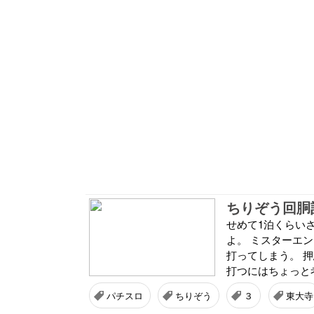
ちりぞう回胴
せめて1泊くらい
よ。 ミスターエ
打ってしまう。 
打つにはちょっと考
パチスロ
ちりぞう
３
東大寺