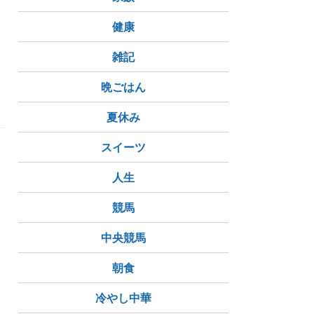
健康
多
雑記
晩ごはん
夏休み
スイーツ
人生
競馬
中央競馬
朝食
冷やし中華