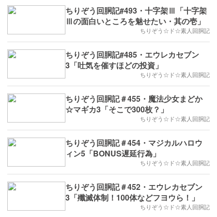
ちりぞう回胴記#493・十字架Ⅲ「十字架
Ⅲの面白いところを魅せたい・其の壱」
ちりぞう☆ド☆素人回胴記
ちりぞう回胴記#485・エウレカセブン
3「吐気を催すほどの投資」
ちりぞう☆ド☆素人回胴記
ちりぞう回胴記＃455・魔法少女まどか
☆マギカ3「そこで300枚？」
ちりぞう☆ド☆素人回胴記
ちりぞう回胴記＃454・マジカルハロウ
ィン5「BONUS遅延行為」
ちりぞう☆ド☆素人回胴記
ちりぞう回胴記＃452・エウレカセブン
3「殲滅体制！100体などフヨウら！」
ちりぞう☆ド☆素人回胴記