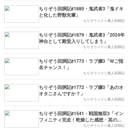
ちりぞう回胴記#1880・鬼武者3「鬼ドキ
と化した野獣先輩」
ちりぞう☆ド☆素人回胴記
ちりぞう回胴記#1879・鬼武者3「2024年
神台として殿堂入りしてしまう」
ちりぞう☆ド☆素人回胴記
ちりぞう回胴記#1773・ラブ嬢3「Wご指
名チャンス！」
ちりぞう☆ド☆素人回胴記
ちりぞう回胴記#1772・ラブ嬢3「あのオ
オタニさんですか？」
ちりぞう☆ド☆素人回胴記
ちりぞう回胴記#1541・戦国無双3「イン
フィニティ完走！乾燥した感想・其の
参」
ちりぞう☆ド☆素人回胴記