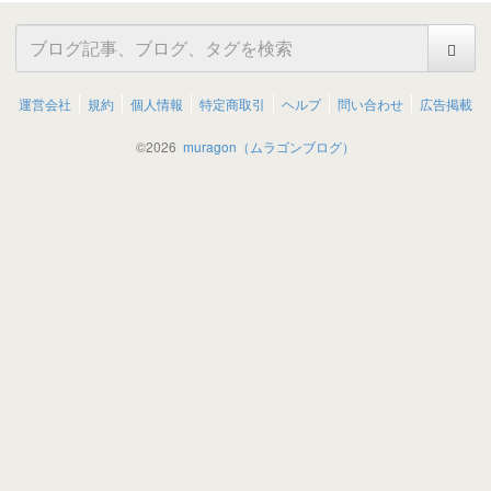
運営会社
規約
個人情報
特定商取引
ヘルプ
問い合わせ
広告掲載
©
2026
muragon（ムラゴンブログ）