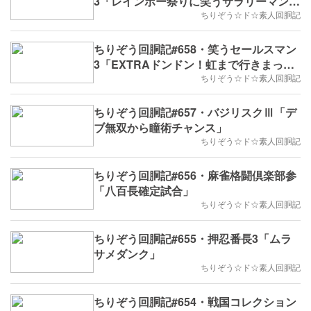
3「レインボー祭りに笑うサラリーマン・
其の弐」
ちりぞう☆ド☆素人回胴記
ちりぞう回胴記#658・笑うセールスマン
3「EXTRAドンドン！虹まで行きまっ
せ！其の壱」
ちりぞう☆ド☆素人回胴記
ちりぞう回胴記#657・バジリスクⅢ「デ
ブ無双から瞳術チャンス」
ちりぞう☆ド☆素人回胴記
ちりぞう回胴記#656・麻雀格闘倶楽部参
「八百長確定試合」
ちりぞう☆ド☆素人回胴記
ちりぞう回胴記#655・押忍番長3「ムラ
サメダンク」
ちりぞう☆ド☆素人回胴記
ちりぞう回胴記#654・戦国コレクション