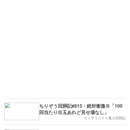
ちりぞう回胴記#815・絶対衝激Ⅲ「100
回当たり出玉あれど見せ場なし」
ちりぞう☆ド☆素人回胴記