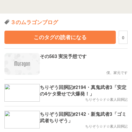
３のムラゴンブログ
このタグの読者になる
0
その563 実況予想です
僕、家元です
ちりぞう回胴記#2194・真鬼武者3「安定
の4ケタ乗せで大爆発！」
ちりぞう☆ド☆素人回胴記
ちりぞう回胴記#2142・新鬼武者3「ゴミ
武者ちりぞう」
ちりぞう☆ド☆素人回胴記