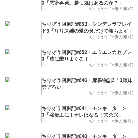
3「悪癖再発。勝つ気はあるのか？」
ちりぞう☆ド☆素人回胴記
ちりぞう回胴記#653・シンデレラブレイ
ド3「リリス姉の愛の炎だけで勝ちます」
ちりぞう☆ド☆素人回胴記
ちりぞう回胴記#652・エウエレカセブン
3「波に乗りまくる！」
ちりぞう☆ド☆素人回胴記
ちりぞう回胴記#646・麻雀物語3「3姉妹
勢ぞろい」
ちりぞう☆ド☆素人回胴記
ちりぞう回胴記#641・モンキーターン
3「強艇王に！オレはなる！其の弐」
ちりぞう☆ド☆素人回胴記
ちりぞう回胴記#640・モンキーターン