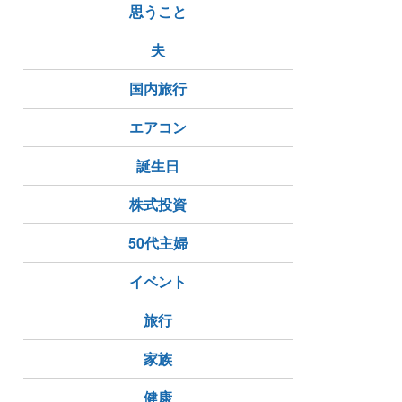
思うこと
夫
国内旅行
エアコン
誕生日
株式投資
50代主婦
イベント
旅行
家族
健康