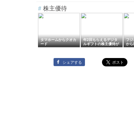
散策
#
株主優待
タマホームからクオカ
年2回もらえるデジタ
フジ
ード
ルギフトの株主優待が
から
魅力！PayPay・Ama
届き
zonギフト・楽天ポイ
ントなどが選択自由
シェアする