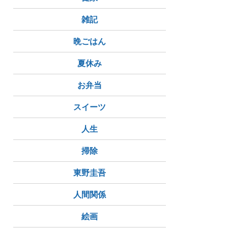
雑記
晩ごはん
夏休み
お弁当
スイーツ
人生
掃除
東野圭吾
人間関係
絵画