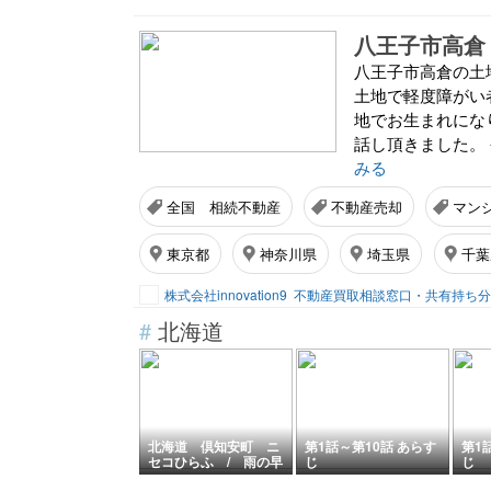
八王子市高倉の土
土地で軽度障がい
地でお生まれにな
話し頂きました。
みる
全国 相続不動産
不動産売却
マン
東京都
神奈川県
埼玉県
千葉
株式会社innovation9
#
北海道
北海道 倶知安町 ニ
第1話～第10話 あらす
第1
セコひらふ / 雨の早
じ
じ
朝に高級リゾート地を