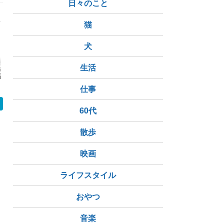
ープン予定！
日々のこと
舗目
猫
犬
待到着 202
【株主優待生活】2026
生活
Waqoo（ワクー）（4
電気興業（6
当と優待を合
年2回目 | フジオフード
937）が株主優待を新
主優待を新
利回り６％以
グループ本社から株主
設しました
)力の源ホール
優待の案内が届きまし
仕事
 [3561] 電
た
券
60代
散歩
映画
ライフスタイル
おやつ
音楽