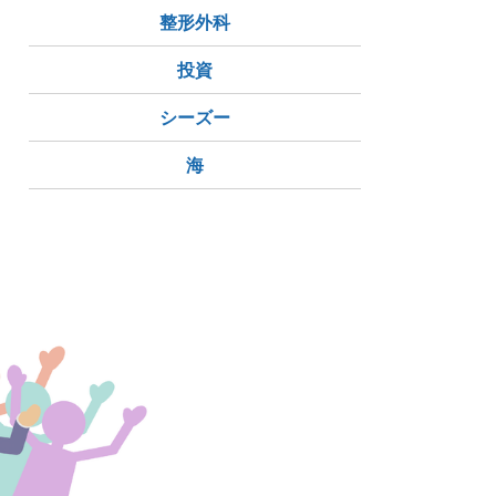
整形外科
投資
シーズー
海