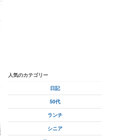
の
土
 相談
コロナ 不動産相談
不動産無料相談窓口
八王子
光市
川越市
人気のカテゴリー
日記
50代
ランチ
】「TSUTAY
夏季休暇
中標津町 うま屋
第70回な
シニア
別店」内に「サ
つりのお知ら
ッグ上江別店」