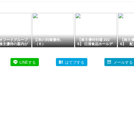
9月末オ
市内2店
オフードグループ
立秋の到着優待。
【株主優待到着 202
【株主優
株主優待の案内が
（６）
6】 日清食品ホールデ
6】 配
ました
ィングス(株) [2897]
わせた
グループ商品詰め合わ
上 (株
せ
ディングス
子優待
LINEする
はてブする
メールする