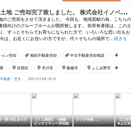
八
王子市高倉 土地 ご売却完了致しました。 株式会社イノベーションナイン 相続不動産
地のご売却をさせて頂きました。 今回も、地域貢献の為、こちら
者様向けのグループホームが開所致します。 前所有者様は、この
り、ずっとそちらでお育ちになられた方で、いろいろな思い出をお
 今は、お近くにお住いの方ですが、代々そちらの場所で...
続きを
ション売却
相続不動産売却
中古不動産売却相談
不動産
県
目黒区
市川市
船橋市
ふじみ野市
和
不動産買取相談窓口・共有持ち分不動産・空き家無料相談窓口・相続問題解決・不動産管理 株式会社innovation9 イノベーションナインのブログ
2021/01/28 18:10
話～第10話 あらす
【ミニ雑談】（後編）
ラジオ体操…。
【江別市
ビックリマン〜浮世絵
A上江
天使vs悪魔10個の結果
ンドラ