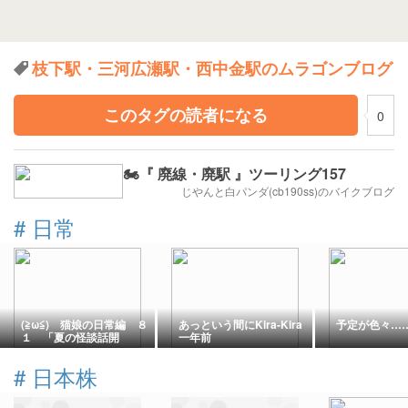
枝下駅・三河広瀬駅・西中金駅のムラゴンブログ
このタグの読者になる
0
🏍️『 廃線・廃駅 』ツーリング157
じやんと白パンダ(cb190ss)のバイクブログ
#
日常
(≧ω≦) 猫娘の日常編 ８
あっという間にKira-Kira
予定が色々…
１ 「夏の怪談話開
一年前
催！ (￣ー￣)怖い話て
んこ盛りや♪」
#
日本株