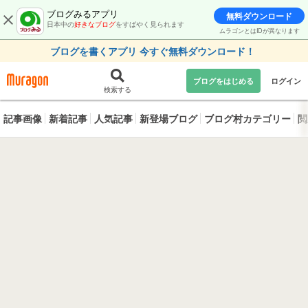
ブログみるアプリ
無料ダウンロード
日本中の
好きなブログ
をすばやく見られます
ムラゴンとはIDが異なります
ブログを書くアプリ 今すぐ無料ダウンロード！
ブログをはじめる
ログイン
検索する
記事画像
新着記事
人気記事
新登場ブログ
ブログ村カテゴリー
閲