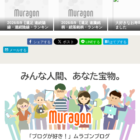
2026/8/9【週足 連続陽
2026/8/9 【週足 連騰銘
大好きなお寿
線・連続陰線・ランキン
柄・続落銘柄・ランキン
ました
グ】
グ】
シェアする
LINEする
はてブする
メールする