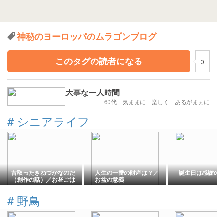
神秘のヨーロッパのムラゴンブログ
このタグの読者になる
0
大事な一人時間
60代 気ままに 楽しく あるがままに
#
シニアライフ
昔取ったきねづかなのだ
人生の一番の財産は？／
誕生日は感謝
（創作の話）／お昼ごは
お盆の意義
んと晩ごはん
#
野鳥