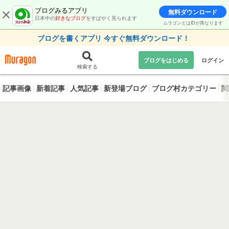
ブログみるアプリ
無料ダウンロード
日本中の
好きなブログ
をすばやく見られます
ムラゴンとはIDが異なります
ブログを書くアプリ 今すぐ無料ダウンロード！
ブログをはじめる
ログイン
検索する
記事画像
新着記事
人気記事
新登場ブログ
ブログ村カテゴリー
閲