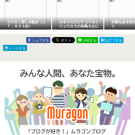
カワセミ探し&散歩（１
カオジロガビチョウ＆シ
水際を歩き回
７，８３３歩）
ジュウカラの幼鳥＆おに
リ
ぎり差し入れ🍱（多々良
沼公園）
シェアする
LINEする
はてブする
メールする