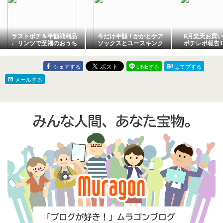
ラストポチ＆半額戦利品
今だけ半額！かかとケア
8月楽天お買
♩リンツで至福のおうち
ソックスとユースキンク
ポチレポ報告1
カフェ
リーム。
いたもの
シェアする
LINEする
はてブする
メールする