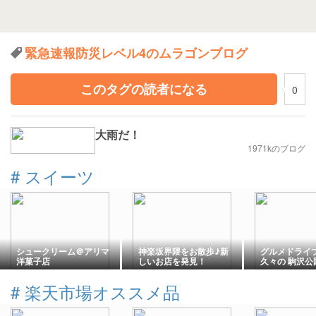
緊急速報防災レベル4のムラゴンブログ
このタグの読者になる
0
大雨だ！
1971kのブログ
#
スイーツ
シュークリーム＠アリマ
神楽坂界隈をお散歩♪新
グルメドラ
洋菓子店
しいお店を発見！
久々の 駒沢公
#
楽天市場オススメ品