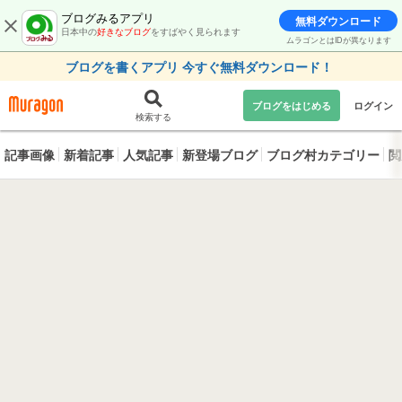
ブログみるアプリ
無料ダウンロード
日本中の
好きなブログ
をすばやく見られます
ムラゴンとはIDが異なります
ブログを書くアプリ 今すぐ無料ダウンロード！
ブログをはじめる
ログイン
検索する
記事画像
新着記事
人気記事
新登場ブログ
ブログ村カテゴリー
閲